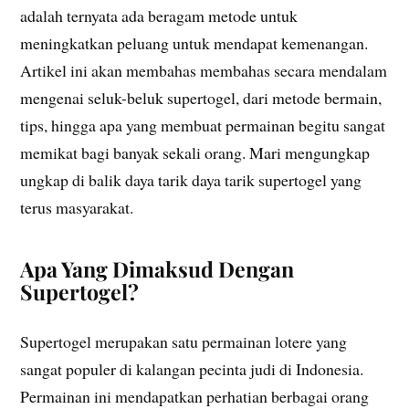
adalah ternyata ada beragam metode untuk
meningkatkan peluang untuk mendapat kemenangan.
Artikel ini akan membahas membahas secara mendalam
mengenai seluk-beluk supertogel, dari metode bermain,
tips, hingga apa yang membuat permainan begitu sangat
memikat bagi banyak sekali orang. Mari mengungkap
ungkap di balik daya tarik daya tarik supertogel yang
terus masyarakat.
Apa Yang Dimaksud Dengan
Supertogel?
Supertogel merupakan satu permainan lotere yang
sangat populer di kalangan pecinta judi di Indonesia.
Permainan ini mendapatkan perhatian berbagai orang