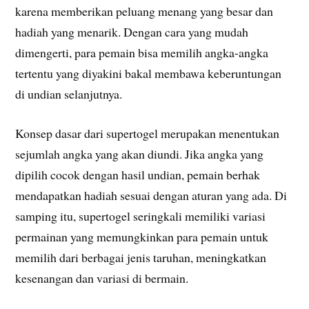
karena memberikan peluang menang yang besar dan
hadiah yang menarik. Dengan cara yang mudah
dimengerti, para pemain bisa memilih angka-angka
tertentu yang diyakini bakal membawa keberuntungan
di undian selanjutnya.
Konsep dasar dari supertogel merupakan menentukan
sejumlah angka yang akan diundi. Jika angka yang
dipilih cocok dengan hasil undian, pemain berhak
mendapatkan hadiah sesuai dengan aturan yang ada. Di
samping itu, supertogel seringkali memiliki variasi
permainan yang memungkinkan para pemain untuk
memilih dari berbagai jenis taruhan, meningkatkan
kesenangan dan variasi di bermain.