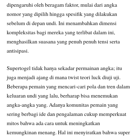
dipengaruhi oleh beragam faktor, mulai dari angka
nomor yang dipilih hingga spesifik yang dilakukan
sebelum di depan undi. Ini menambahkan dimensi
kompleksitas bagi mereka yang terlibat dalam ini,
menghasilkan suasana yang penuh penuh tensi serta
antisipasi.
Supertogel tidak hanya sekadar permainan angka; itu
juga menjadi ajang di mana twist teori luck diuji uji.
Beberapa pemain yang mencari-cari pola dan tren dalam
keluaran undi yang lalu, berharap bisa menemukan
angka-angka yang. Adanya komunitas pemain yang
sering berbagi ide dan pengalaman cukup memperkuat
mitos bahwa ada cara untuk meningkatkan
kemungkinan menang. Hal ini menyiratkan bahwa super