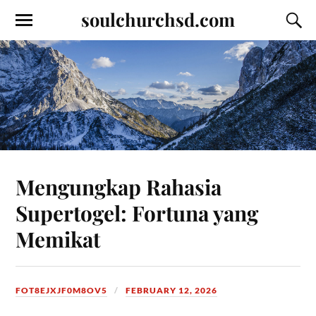
soulchurchsd.com
Mengungkap Rahasia
Supertogel: Fortuna yang
Memikat
FOT8EJXJF0M8OV5
FEBRUARY 12, 2026