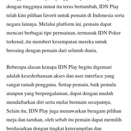
dengan tingginya minat itu terus bertambah, IDN Play
telah kini pilihan favorit untuk pemain di Indonesia serta
negara lainnya. Melalui platform ini, pemain dapat
mencari berbagai tipe permainan, termasuk IDN Poker
terkenal, itu memberi kesempatan mereka untuk
bersaing dengan pemain dari seluruh dunia.
Beberapa alasan kenapa IDN Play begitu digemari
adalah kesederhanaan akses dan user interface yang
sangat ramah pengguna. Setiap pemain, baik pemula
ataupun yang berpengalaman, dapat dengan mudah
mendaftarkan diri serta mulai bermain secepatnya.
Selain itu, IDN Play juga menawarkan beragam pilihan
meja dan taruhan, oleh sebab itu pemain dapat memilih
berdasarkan dengan tingkat keterampilan dan