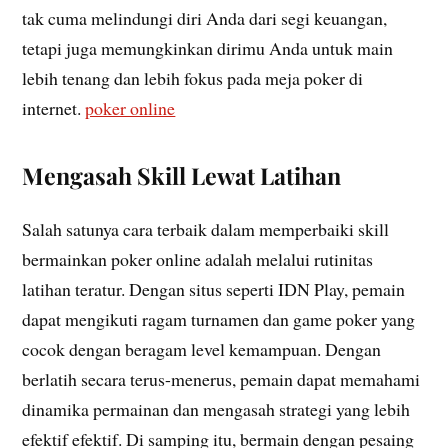
tak cuma melindungi diri Anda dari segi keuangan,
tetapi juga memungkinkan dirimu Anda untuk main
lebih tenang dan lebih fokus pada meja poker di
internet.
poker online
Mengasah Skill Lewat Latihan
Salah satunya cara terbaik dalam memperbaiki skill
bermainkan poker online adalah melalui rutinitas
latihan teratur. Dengan situs seperti IDN Play, pemain
dapat mengikuti ragam turnamen dan game poker yang
cocok dengan beragam level kemampuan. Dengan
berlatih secara terus-menerus, pemain dapat memahami
dinamika permainan dan mengasah strategi yang lebih
efektif efektif. Di samping itu, bermain dengan pesaing