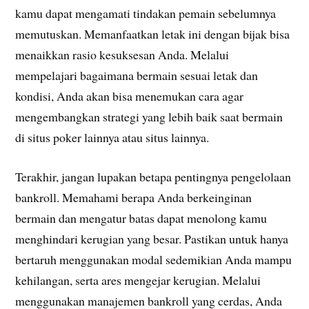
kamu dapat mengamati tindakan pemain sebelumnya
memutuskan. Memanfaatkan letak ini dengan bijak bisa
menaikkan rasio kesuksesan Anda. Melalui
mempelajari bagaimana bermain sesuai letak dan
kondisi, Anda akan bisa menemukan cara agar
mengembangkan strategi yang lebih baik saat bermain
di situs poker lainnya atau situs lainnya.
Terakhir, jangan lupakan betapa pentingnya pengelolaan
bankroll. Memahami berapa Anda berkeinginan
bermain dan mengatur batas dapat menolong kamu
menghindari kerugian yang besar. Pastikan untuk hanya
bertaruh menggunakan modal sedemikian Anda mampu
kehilangan, serta ares mengejar kerugian. Melalui
menggunakan manajemen bankroll yang cerdas, Anda