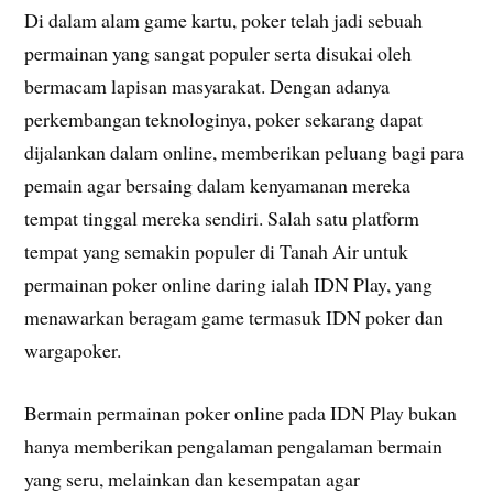
Di dalam alam game kartu, poker telah jadi sebuah
permainan yang sangat populer serta disukai oleh
bermacam lapisan masyarakat. Dengan adanya
perkembangan teknologinya, poker sekarang dapat
dijalankan dalam online, memberikan peluang bagi para
pemain agar bersaing dalam kenyamanan mereka
tempat tinggal mereka sendiri. Salah satu platform
tempat yang semakin populer di Tanah Air untuk
permainan poker online daring ialah IDN Play, yang
menawarkan beragam game termasuk IDN poker dan
wargapoker.
Bermain permainan poker online pada IDN Play bukan
hanya memberikan pengalaman pengalaman bermain
yang seru, melainkan dan kesempatan agar