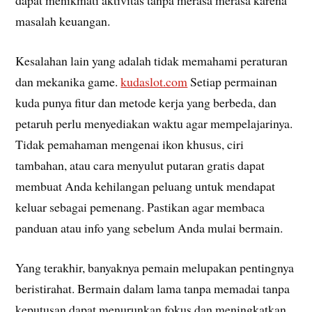
dapat menikmati aktivitas tanpa merasa merasa karena
masalah keuangan.
Kesalahan lain yang adalah tidak memahami peraturan
dan mekanika game.
kudaslot.com
Setiap permainan
kuda punya fitur dan metode kerja yang berbeda, dan
petaruh perlu menyediakan waktu agar mempelajarinya.
Tidak pemahaman mengenai ikon khusus, ciri
tambahan, atau cara menyulut putaran gratis dapat
membuat Anda kehilangan peluang untuk mendapat
keluar sebagai pemenang. Pastikan agar membaca
panduan atau info yang sebelum Anda mulai bermain.
Yang terakhir, banyaknya pemain melupakan pentingnya
beristirahat. Bermain dalam lama tanpa memadai tanpa
keputusan dapat menurunkan fokus dan meningkatkan