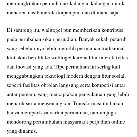
memungkinkan penjudi dari kalangan kalangan untuk
mencoba nasib mereka kapan pun dan di mana saja.
Di samping itu, walitogel pun memberikan kontribusi
pada perubahan sikap perjudian. Banyak sekali petaruh
yang sebelumnya lebih memilih permainan tradisional
kini akan beralih ke walitogel karena fitur interaktivitas
dan inovasi yang ada. Tipe permainan ini sering kali
menggabungkan teknologi modern dengan fitur sosial,
seperti fasilitas obrolan langsung serta kompetisi antar
antar pemain, yang menciptakan pengalaman yang lebih
menarik serta menyenangkan. Transformasi ini bukan
hanya memperkaya varian permainan, namun juga
mendorong pertumbuhan masyarakat perjudian online
yang dinamis.