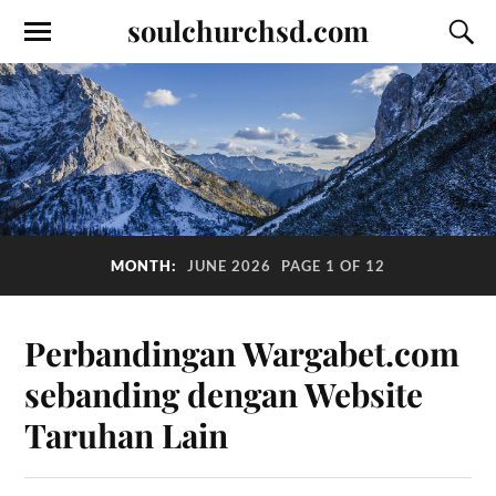
soulchurchsd.com
MONTH:
JUNE 2026
PAGE 1 OF 12
Perbandingan Wargabet.com
sebanding dengan Website
Taruhan Lain