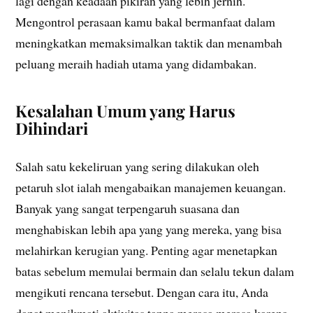
lagi dengan keadaan pikiran yang lebih jernih.
Mengontrol perasaan kamu bakal bermanfaat dalam
meningkatkan memaksimalkan taktik dan menambah
peluang meraih hadiah utama yang didambakan.
Kesalahan Umum yang Harus
Dihindari
Salah satu kekeliruan yang sering dilakukan oleh
petaruh slot ialah mengabaikan manajemen keuangan.
Banyak yang sangat terpengaruh suasana dan
menghabiskan lebih apa yang yang mereka, yang bisa
melahirkan kerugian yang. Penting agar menetapkan
batas sebelum memulai bermain dan selalu tekun dalam
mengikuti rencana tersebut. Dengan cara itu, Anda