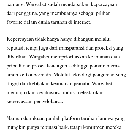
panjang, Wargabet sudah mendapatkan kepercayaan
dari pengguna, yang membuatnya sebagai pilihan
favorite dalam dunia taruhan di internet.
Kepercayaan tidak hanya hanya dibangun melalui
reputasi, tetapi juga dari transparansi dan proteksi yang
diberikan. Wargabet memprioritaskan keamanan data
pribadi dan proses keuangan, sehingga pemain merasa
aman ketika bermain. Melalui teknologi pengaman yang
tinggi dan kebijakan keamanan pemain, Wargabet
menunjukkan dedikasinya untuk melestarikan
kepercayaan pengelolanya.
Namun demikian, jumlah platform taruhan lainnya yang
mungkin punya reputasi baik, tetapi komitmen mereka