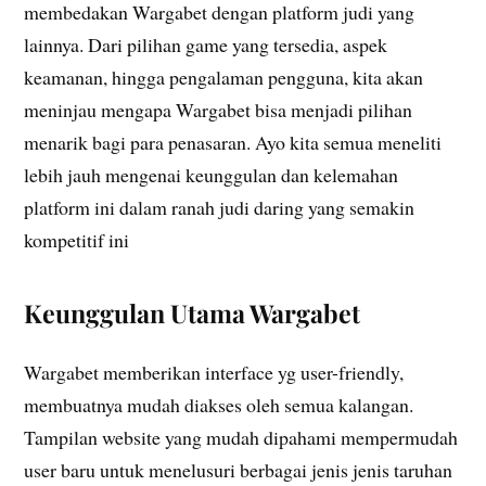
membedakan Wargabet dengan platform judi yang
lainnya. Dari pilihan game yang tersedia, aspek
keamanan, hingga pengalaman pengguna, kita akan
meninjau mengapa Wargabet bisa menjadi pilihan
menarik bagi para penasaran. Ayo kita semua meneliti
lebih jauh mengenai keunggulan dan kelemahan
platform ini dalam ranah judi daring yang semakin
kompetitif ini
Keunggulan Utama Wargabet
Wargabet memberikan interface yg user-friendly,
membuatnya mudah diakses oleh semua kalangan.
Tampilan website yang mudah dipahami mempermudah
user baru untuk menelusuri berbagai jenis jenis taruhan