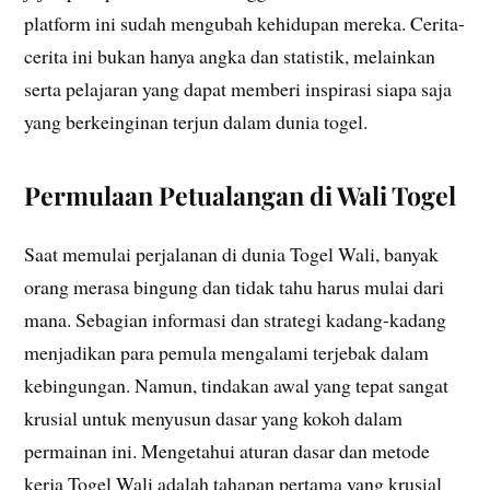
platform ini sudah mengubah kehidupan mereka. Cerita-
cerita ini bukan hanya angka dan statistik, melainkan
serta pelajaran yang dapat memberi inspirasi siapa saja
yang berkeinginan terjun dalam dunia togel.
Permulaan Petualangan di Wali Togel
Saat memulai perjalanan di dunia Togel Wali, banyak
orang merasa bingung dan tidak tahu harus mulai dari
mana. Sebagian informasi dan strategi kadang-kadang
menjadikan para pemula mengalami terjebak dalam
kebingungan. Namun, tindakan awal yang tepat sangat
krusial untuk menyusun dasar yang kokoh dalam
permainan ini. Mengetahui aturan dasar dan metode
kerja Togel Wali adalah tahapan pertama yang krusial