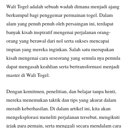
Wali Togel adalah sebuah wadah dimana menjadi ajang
berkumpul bagi penggemar permainan togel. Dalam
alam yang penuh penuh oleh persaingan ini, terdapat
banyak kisah inspiratif mengenai perjalanan orang-
orang yang berawal dari nol serta sukses mencapai
impian yang mereka inginkan. Salah satu merupakan
kisah mengenai cara seseorang yang semula nya pemula
dapat mengasah keahlian serta bertransformasi menjadi
master di Wali Togel.
Dengan komitmen, penelitian, dan belajar tanpa henti,
mereka menemukan taktik dan tips yang akurat dalam
meraih keberhasilan. Di dalam artikel ini, kita akan
mengeksplorasi meneliti perjalanan tersebut, mengikuti
jejak para pemain, serta menggali secara mendalam cara