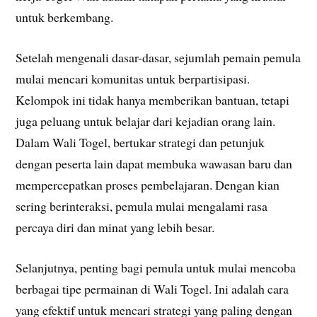
untuk berkembang.
Setelah mengenali dasar-dasar, sejumlah pemain pemula
mulai mencari komunitas untuk berpartisipasi.
Kelompok ini tidak hanya memberikan bantuan, tetapi
juga peluang untuk belajar dari kejadian orang lain.
Dalam Wali Togel, bertukar strategi dan petunjuk
dengan peserta lain dapat membuka wawasan baru dan
mempercepatkan proses pembelajaran. Dengan kian
sering berinteraksi, pemula mulai mengalami rasa
percaya diri dan minat yang lebih besar.
Selanjutnya, penting bagi pemula untuk mulai mencoba
berbagai tipe permainan di Wali Togel. Ini adalah cara
yang efektif untuk mencari strategi yang paling dengan