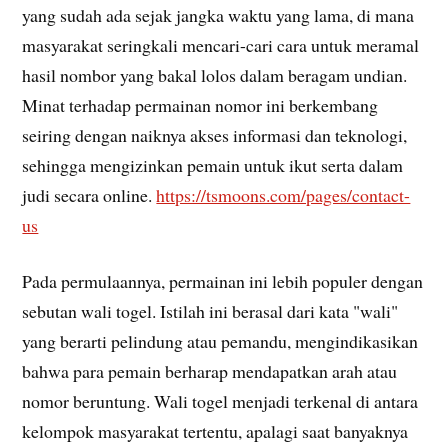
yang sudah ada sejak jangka waktu yang lama, di mana
masyarakat seringkali mencari-cari cara untuk meramal
hasil nombor yang bakal lolos dalam beragam undian.
Minat terhadap permainan nomor ini berkembang
seiring dengan naiknya akses informasi dan teknologi,
sehingga mengizinkan pemain untuk ikut serta dalam
judi secara online.
https://tsmoons.com/pages/contact-
us
Pada permulaannya, permainan ini lebih populer dengan
sebutan wali togel. Istilah ini berasal dari kata "wali"
yang berarti pelindung atau pemandu, mengindikasikan
bahwa para pemain berharap mendapatkan arah atau
nomor beruntung. Wali togel menjadi terkenal di antara
kelompok masyarakat tertentu, apalagi saat banyaknya