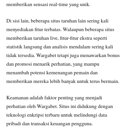
memberikan sensasi real-time yang unik.
Di sisi lain, beberapa situs taruhan lain sering kali
menyediakan fitur terbatas. Walaupun beberapa situs
memberikan taruhan live, fitur-fitur ekstra seperti
statistik langsung dan analisis mendalam sering kali
tidak tersedia. Wargabet tetapi juga menawarkan bonus
dan promosi menarik perhatian, yang mampu
menambah potensi kemenangan pemain dan
memberikan mereka lebih banyak untuk terus bermain.
Keamanan adalah faktor penting yang menjadi
perhatian oleh Wargabet. Situs ini didukung dengan
teknologi enkripsi terbaru untuk melindungi data
pribadi dan transaksi keuangan pengguna.