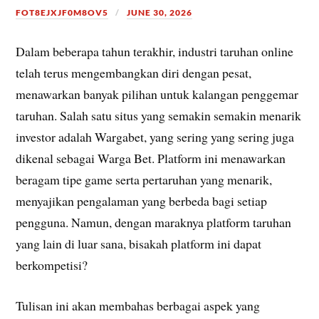
FOT8EJXJF0M8OV5
JUNE 30, 2026
Dalam beberapa tahun terakhir, industri taruhan online
telah terus mengembangkan diri dengan pesat,
menawarkan banyak pilihan untuk kalangan penggemar
taruhan. Salah satu situs yang semakin semakin menarik
investor adalah Wargabet, yang sering yang sering juga
dikenal sebagai Warga Bet. Platform ini menawarkan
beragam tipe game serta pertaruhan yang menarik,
menyajikan pengalaman yang berbeda bagi setiap
pengguna. Namun, dengan maraknya platform taruhan
yang lain di luar sana, bisakah platform ini dapat
berkompetisi?
Tulisan ini akan membahas berbagai aspek yang