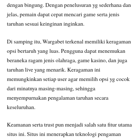
dengan bingung. Dengan penelusuran yg sederhana dan
jelas, pemain dapat cepat mencari game serta jenis
taruhan sesuai keinginan inginkan.
Di samping itu, Wargabet terkenal memiliki keragaman
opsi bertaruh yang luas. Pengguna dapat menemukan
beraneka ragam jenis olahraga, game kasino, dan juga
taruhan live yang menarik. Keragaman ini
memungkinkan setiap user agar memilih opsi yg cocok
dari minatnya masing-masing, sehingga
menyempurnakan pengalaman taruhan secara
keseluruhan.
Keamanan serta trust pun menjadi salah satu fitur utama
situs ini. Situs ini menerapkan teknologi pengaman