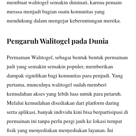
membuat walitogel semakin diminati, karena pemain
merasa menjadi bagian suatu komunitas yang
mendukung dalam mengejar keberuntungan mereka.
Pengaruh Walitogel pada Dunia
Permainan Walitogel, sebagai bentuk bentuk permainan
judi yang semakin semakin populer, memberikan
dampak signifikan bagi komunitas para penjudi. Yang
pertama, munculnya walitogel sudah memberi
kemudahan akses yang lebih luas untuk para petaruh.
Melalui kemudahan disediakan dari platform daring
serta aplikasi, banyak individu kini bisa berpartisipasi di
permainan ini tanpa perlu pergi jauh ke lokasi tempat
fisik yang menyediakan menyediakan layanan. Ini