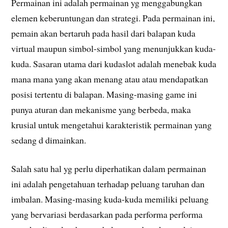
Permainan ini adalah permainan yg menggabungkan
elemen keberuntungan dan strategi. Pada permainan ini,
pemain akan bertaruh pada hasil dari balapan kuda
virtual maupun simbol-simbol yang menunjukkan kuda-
kuda. Sasaran utama dari kudaslot adalah menebak kuda
mana mana yang akan menang atau atau mendapatkan
posisi tertentu di balapan. Masing-masing game ini
punya aturan dan mekanisme yang berbeda, maka
krusial untuk mengetahui karakteristik permainan yang
sedang d dimainkan.
Salah satu hal yg perlu diperhatikan dalam permainan
ini adalah pengetahuan terhadap peluang taruhan dan
imbalan. Masing-masing kuda-kuda memiliki peluang
yang bervariasi berdasarkan pada performa performa