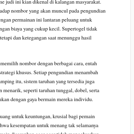
me judi ini kian dikenal di kalangan masyarakat.
hadap nombor yang akan muncul pada pengundian
dengan permainan ini lantaran peluang untuk
gan biaya yang cukup kecil. Supertogel tidak
etapi dan ketegangan saat menunggu hasil
 memilih nombor dengan berbagai cara, entah
 strategi khusus. Setiap pengundian menambah
mping itu, sistem taruhan yang tersedia juga
enarik, seperti taruhan tunggal, dobel, serta
ukan dengan gaya bermain mereka individu.
uang untuk keuntungan, krusial bagi pemain
bahwa kesempatan untuk menang tak selamanya