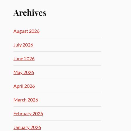
Archives
August 2026
July 2026
June 2026
May 2026
April 2026
March 2026
February 2026
January 2026