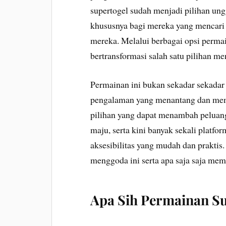
supertogel sudah menjadi pilihan ung
khususnya bagi mereka yang mencari
mereka. Melalui berbagai opsi perma
bertransformasi salah satu pilihan me
Permainan ini bukan sekadar sekadar
pengalaman yang menantang dan memi
pilihan yang dapat menambah peluang
maju, serta kini banyak sekali platf
aksesibilitas yang mudah dan praktis. 
menggoda ini serta apa saja saja me
Apa Sih Permainan Su