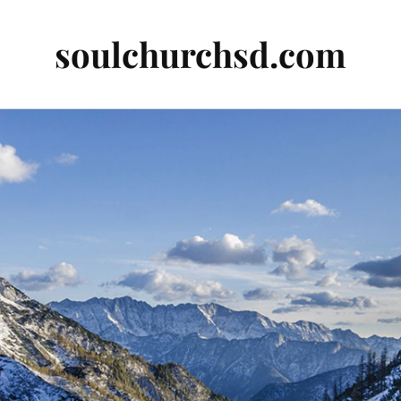
soulchurchsd.com