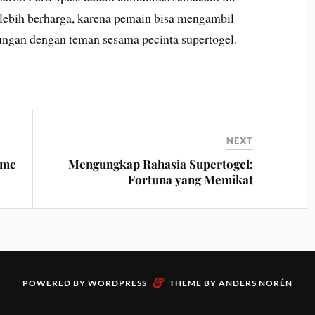
 lebih berharga, karena pemain bisa mengambil
gan dengan teman sesama pecinta supertogel.
NEXT
ame
Mengungkap Rahasia Supertogel:
Fortuna yang Memikat
&
POWERED BY
WORDPRESS
THEME BY
ANDERS NORÉN