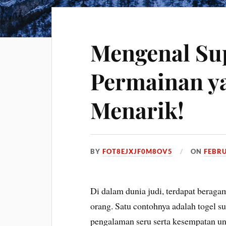
Mengenal Sup
Permainan y
Menarik!
BY
FOT8EJXJF0M8OV5
ON
FEBRU
Di dalam dunia judi, terdapat berag
orang. Satu contohnya adalah togel 
pengalaman seru serta kesempatan 