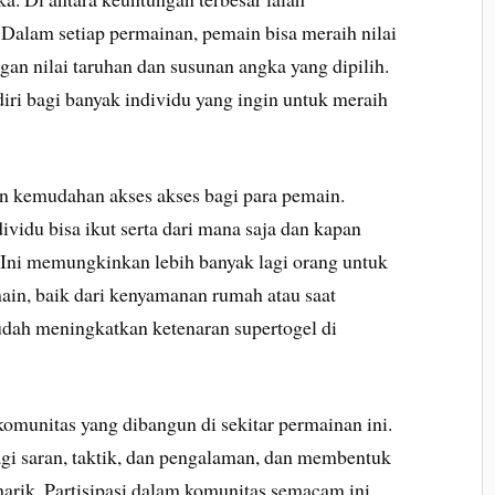
 Dalam setiap permainan, pemain bisa meraih nilai
gan nilai taruhan dan susunan angka yang dipilih.
ndiri bagi banyak individu yang ingin untuk meraih
an kemudahan akses akses bagi para pemain.
dividu bisa ikut serta dari mana saja dan kapan
k. Ini memungkinkan lebih banyak lagi orang untuk
in, baik dari kenyamanan rumah atau saat
sudah meningkatkan ketenaran supertogel di
komunitas yang dibangun di sekitar permainan ini.
bagi saran, taktik, dan pengalaman, dan membentuk
rik. Partisipasi dalam komunitas semacam ini