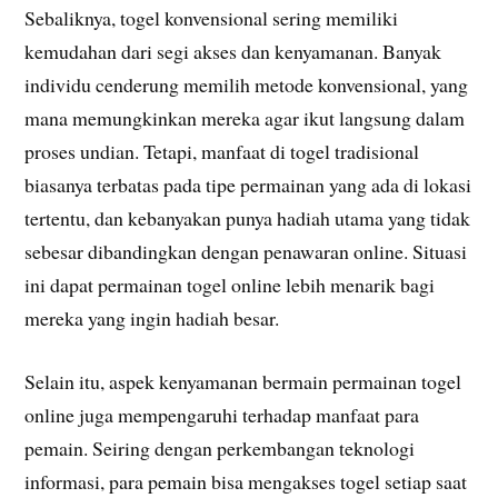
Sebaliknya, togel konvensional sering memiliki
kemudahan dari segi akses dan kenyamanan. Banyak
individu cenderung memilih metode konvensional, yang
mana memungkinkan mereka agar ikut langsung dalam
proses undian. Tetapi, manfaat di togel tradisional
biasanya terbatas pada tipe permainan yang ada di lokasi
tertentu, dan kebanyakan punya hadiah utama yang tidak
sebesar dibandingkan dengan penawaran online. Situasi
ini dapat permainan togel online lebih menarik bagi
mereka yang ingin hadiah besar.
Selain itu, aspek kenyamanan bermain permainan togel
online juga mempengaruhi terhadap manfaat para
pemain. Seiring dengan perkembangan teknologi
informasi, para pemain bisa mengakses togel setiap saat