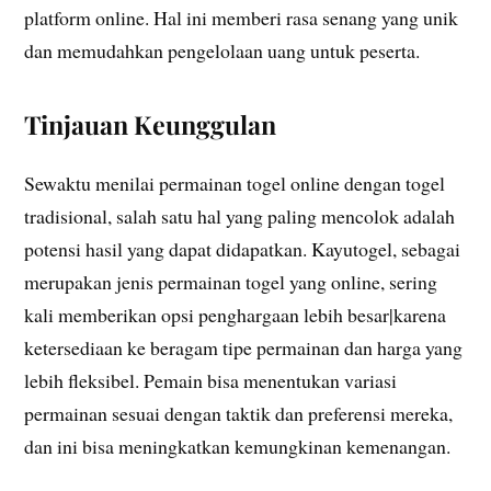
platform online. Hal ini memberi rasa senang yang unik
dan memudahkan pengelolaan uang untuk peserta.
Tinjauan Keunggulan
Sewaktu menilai permainan togel online dengan togel
tradisional, salah satu hal yang paling mencolok adalah
potensi hasil yang dapat didapatkan. Kayutogel, sebagai
merupakan jenis permainan togel yang online, sering
kali memberikan opsi penghargaan lebih besar|karena
ketersediaan ke beragam tipe permainan dan harga yang
lebih fleksibel. Pemain bisa menentukan variasi
permainan sesuai dengan taktik dan preferensi mereka,
dan ini bisa meningkatkan kemungkinan kemenangan.