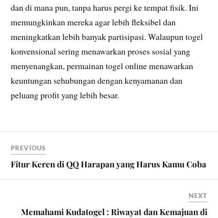
dan di mana pun, tanpa harus pergi ke tempat fisik. Ini
memungkinkan mereka agar lebih fleksibel dan
meningkatkan lebih banyak partisipasi. Walaupun togel
konvensional sering menawarkan proses sosial yang
menyenangkan, permainan togel online menawarkan
keuntungan sehubungan dengan kenyamanan dan
peluang profit yang lebih besar.
PREVIOUS
Fitur Keren di QQ Harapan yang Harus Kamu Coba
NEXT
Memahami Kudatogel : Riwayat dan Kemajuan di