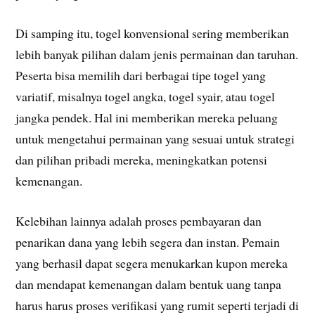
Di samping itu, togel konvensional sering memberikan
lebih banyak pilihan dalam jenis permainan dan taruhan.
Peserta bisa memilih dari berbagai tipe togel yang
variatif, misalnya togel angka, togel syair, atau togel
jangka pendek. Hal ini memberikan mereka peluang
untuk mengetahui permainan yang sesuai untuk strategi
dan pilihan pribadi mereka, meningkatkan potensi
kemenangan.
Kelebihan lainnya adalah proses pembayaran dan
penarikan dana yang lebih segera dan instan. Pemain
yang berhasil dapat segera menukarkan kupon mereka
dan mendapat kemenangan dalam bentuk uang tanpa
harus harus proses verifikasi yang rumit seperti terjadi di