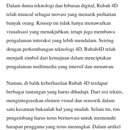
Dalam dunia teknologi dan hiburan digital, Rubah 4D
telah muncul sebagai inovasi yang menarik perhatian
banyak orang. Konsep ini tidak hanya menawarkan
visualisasi yang menakjubkan, tetapi juga membawa
pengalaman interaksi yang lebih mendalam. Seiring
dengan perkembangan teknologi 4D, Rubah4D telah
menjadi simbol dari kemajuan dalam menciptakan
pengalaman multimedia yang imersif dan menawan.
Namun, di balik keberhasilan Rubah 4D terdapat
berbagai tantangan yang harus dihadapi. Dari sisi teknis,
mengintegrasikan elemen visual dan sensorik dalam
satu kesatuan bukanlah hal yang mudah. Selain itu, tim
pengembang harus terus berinovasi untuk memenuhi
harapan pengguna yang terus meningkat. Dalam artikel