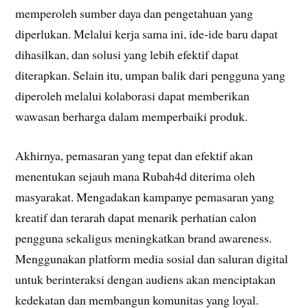
memperoleh sumber daya dan pengetahuan yang
diperlukan. Melalui kerja sama ini, ide-ide baru dapat
dihasilkan, dan solusi yang lebih efektif dapat
diterapkan. Selain itu, umpan balik dari pengguna yang
diperoleh melalui kolaborasi dapat memberikan
wawasan berharga dalam memperbaiki produk.
Akhirnya, pemasaran yang tepat dan efektif akan
menentukan sejauh mana Rubah4d diterima oleh
masyarakat. Mengadakan kampanye pemasaran yang
kreatif dan terarah dapat menarik perhatian calon
pengguna sekaligus meningkatkan brand awareness.
Menggunakan platform media sosial dan saluran digital
untuk berinteraksi dengan audiens akan menciptakan
kedekatan dan membangun komunitas yang loyal.