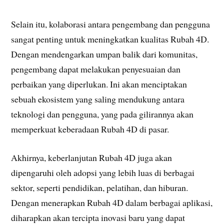
Selain itu, kolaborasi antara pengembang dan pengguna
sangat penting untuk meningkatkan kualitas Rubah 4D.
Dengan mendengarkan umpan balik dari komunitas,
pengembang dapat melakukan penyesuaian dan
perbaikan yang diperlukan. Ini akan menciptakan
sebuah ekosistem yang saling mendukung antara
teknologi dan pengguna, yang pada gilirannya akan
memperkuat keberadaan Rubah 4D di pasar.
Akhirnya, keberlanjutan Rubah 4D juga akan
dipengaruhi oleh adopsi yang lebih luas di berbagai
sektor, seperti pendidikan, pelatihan, dan hiburan.
Dengan menerapkan Rubah 4D dalam berbagai aplikasi,
diharapkan akan tercipta inovasi baru yang dapat