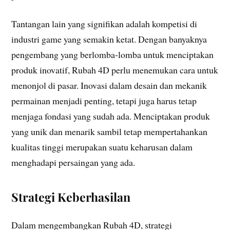
Tantangan lain yang signifikan adalah kompetisi di
industri game yang semakin ketat. Dengan banyaknya
pengembang yang berlomba-lomba untuk menciptakan
produk inovatif, Rubah 4D perlu menemukan cara untuk
menonjol di pasar. Inovasi dalam desain dan mekanik
permainan menjadi penting, tetapi juga harus tetap
menjaga fondasi yang sudah ada. Menciptakan produk
yang unik dan menarik sambil tetap mempertahankan
kualitas tinggi merupakan suatu keharusan dalam
menghadapi persaingan yang ada.
Strategi Keberhasilan
Dalam mengembangkan Rubah 4D, strategi