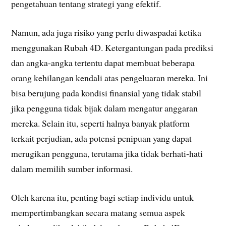
pengetahuan tentang strategi yang efektif.
Namun, ada juga risiko yang perlu diwaspadai ketika
menggunakan Rubah 4D. Ketergantungan pada prediksi
dan angka-angka tertentu dapat membuat beberapa
orang kehilangan kendali atas pengeluaran mereka. Ini
bisa berujung pada kondisi finansial yang tidak stabil
jika pengguna tidak bijak dalam mengatur anggaran
mereka. Selain itu, seperti halnya banyak platform
terkait perjudian, ada potensi penipuan yang dapat
merugikan pengguna, terutama jika tidak berhati-hati
dalam memilih sumber informasi.
Oleh karena itu, penting bagi setiap individu untuk
mempertimbangkan secara matang semua aspek