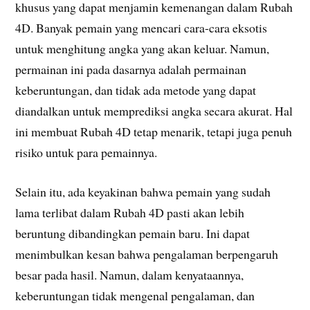
khusus yang dapat menjamin kemenangan dalam Rubah
4D. Banyak pemain yang mencari cara-cara eksotis
untuk menghitung angka yang akan keluar. Namun,
permainan ini pada dasarnya adalah permainan
keberuntungan, dan tidak ada metode yang dapat
diandalkan untuk memprediksi angka secara akurat. Hal
ini membuat Rubah 4D tetap menarik, tetapi juga penuh
risiko untuk para pemainnya.
Selain itu, ada keyakinan bahwa pemain yang sudah
lama terlibat dalam Rubah 4D pasti akan lebih
beruntung dibandingkan pemain baru. Ini dapat
menimbulkan kesan bahwa pengalaman berpengaruh
besar pada hasil. Namun, dalam kenyataannya,
keberuntungan tidak mengenal pengalaman, dan