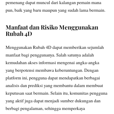
pemenang dapat muncul dari kalangan pemain mana
pun, baik yang baru maupun yang sudah lama bermain.
Manfaat dan Risiko Menggunakan
Rubah 4D
Menggunakan Rubah 4D dapat memberikan sejumlah
manfaat bagi penggunanya. Salah satunya adalah
kemudahan akses informasi mengenai angka-angka
yang berpotensi membawa keberuntungan. Dengan
platform ini, pengguna dapat mendapatkan berbagai
analisis dan prediksi yang membantu dalam membuat
keputusan saat bermain. Selain itu, komunitas pengguna
yang aktif juga dapat menjadi sumber dukungan dan
berbagi pengalaman, sehingga memperkaya