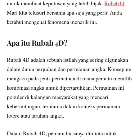
untuk membuat keputusan yang lebih bijak.
Rubah4d
Mari kita telusuri bersama apa saja yang perlu Anda
ketahui mengenai fenomena menarik ini.
Apa itu Rubah 4D?
Rubah 4D adalah sebuah istilah yang sering digunakan
dalam dunia perjudian dan permainan angka. Konsep ini
mengacu pada jenis permainan di mana pemain memilih
kombinasi angka untuk dipertaruhkan. Permainan ini
populer di kalangan masyarakat yang mencari
keberuntungan, terutama dalam konteks permainan
lotere atau taruhan angka.
Dalam Rubah 4D, pemain biasanya diminta untuk