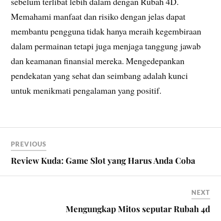
sebelum terlibat lebih dalam dengan Rubah 4D.
Memahami manfaat dan risiko dengan jelas dapat
membantu pengguna tidak hanya meraih kegembiraan
dalam permainan tetapi juga menjaga tanggung jawab
dan keamanan finansial mereka. Mengedepankan
pendekatan yang sehat dan seimbang adalah kunci
untuk menikmati pengalaman yang positif.
PREVIOUS
Review Kuda: Game Slot yang Harus Anda Coba
NEXT
Mengungkap Mitos seputar Rubah 4d