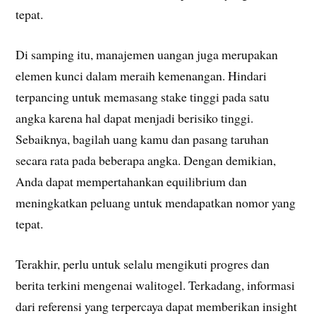
tepat.
Di samping itu, manajemen uangan juga merupakan
elemen kunci dalam meraih kemenangan. Hindari
terpancing untuk memasang stake tinggi pada satu
angka karena hal dapat menjadi berisiko tinggi.
Sebaiknya, bagilah uang kamu dan pasang taruhan
secara rata pada beberapa angka. Dengan demikian,
Anda dapat mempertahankan equilibrium dan
meningkatkan peluang untuk mendapatkan nomor yang
tepat.
Terakhir, perlu untuk selalu mengikuti progres dan
berita terkini mengenai walitogel. Terkadang, informasi
dari referensi yang terpercaya dapat memberikan insight