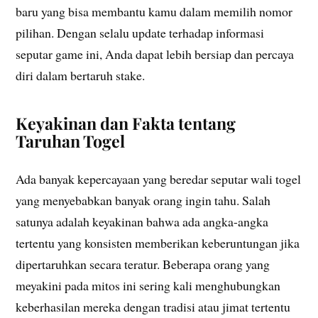
baru yang bisa membantu kamu dalam memilih nomor
pilihan. Dengan selalu update terhadap informasi
seputar game ini, Anda dapat lebih bersiap dan percaya
diri dalam bertaruh stake.
Keyakinan dan Fakta tentang
Taruhan Togel
Ada banyak kepercayaan yang beredar seputar wali togel
yang menyebabkan banyak orang ingin tahu. Salah
satunya adalah keyakinan bahwa ada angka-angka
tertentu yang konsisten memberikan keberuntungan jika
dipertaruhkan secara teratur. Beberapa orang yang
meyakini pada mitos ini sering kali menghubungkan
keberhasilan mereka dengan tradisi atau jimat tertentu