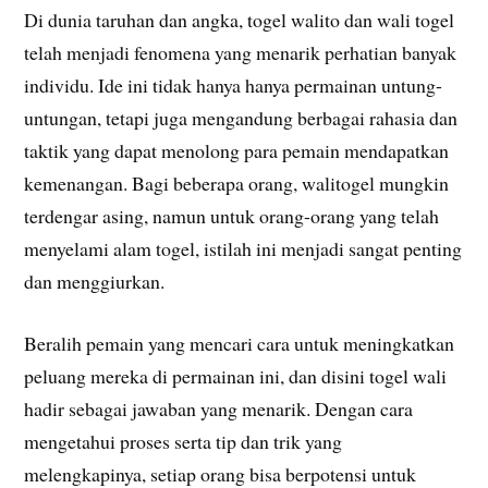
Di dunia taruhan dan angka, togel walito dan wali togel
telah menjadi fenomena yang menarik perhatian banyak
individu. Ide ini tidak hanya hanya permainan untung-
untungan, tetapi juga mengandung berbagai rahasia dan
taktik yang dapat menolong para pemain mendapatkan
kemenangan. Bagi beberapa orang, walitogel mungkin
terdengar asing, namun untuk orang-orang yang telah
menyelami alam togel, istilah ini menjadi sangat penting
dan menggiurkan.
Beralih pemain yang mencari cara untuk meningkatkan
peluang mereka di permainan ini, dan disini togel wali
hadir sebagai jawaban yang menarik. Dengan cara
mengetahui proses serta tip dan trik yang
melengkapinya, setiap orang bisa berpotensi untuk