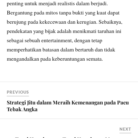
penting untuk menjadi realistis dalam berjudi.
Bergantung pada mitos tanpa bukti yang kuat dapat
berujung pada kekecewaan dan kerugian. Sebaiknya,
pendekatan yang bijak adalah menikmati taruhan ini
sebagai sebuah entertainment, dengan tetap
memperhatikan batasan dalam bertaruh dan tidak
mengandalkan pada keberuntungan semata.
PREVIOUS
Strategi Jitu dalam Meraih Kemenangan pada Pacu
Tebak Angka
NEXT