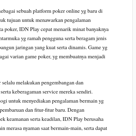
ebagai sebuah platform poker online yg baru di
tuk tujuan untuk menawarkan pengalaman
ta poker, IDN Play cepat menarik minat banyaknya
antarmuka yg ramah pengguna serta beragam jenis
angun jaringan yang kuat serta dinamis. Game yg
bagai varian game poker, yg membuatnya menjadi
er selalu melakukan pengembangan dan
serta keberagaman service mereka sendiri.
ogi untuk menyediakan pengalaman bermain yg
pembaruan dan fitur-fitur baru. Dengan
ek keamanan serta keadilan, IDN Play berusaha
n merasa nyaman saat bermain-main, serta dapat