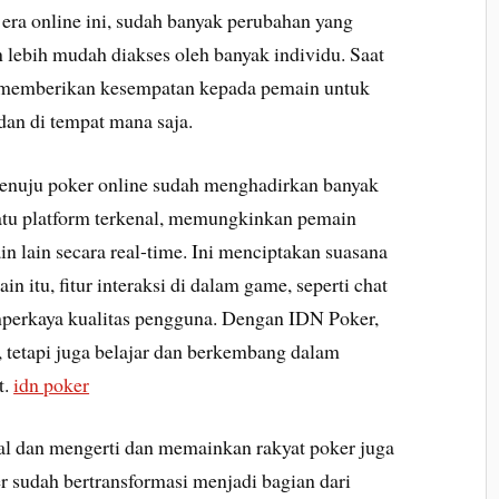
era online ini, sudah banyak perubahan yang
ebih mudah diakses oleh banyak individu. Saat
ay memberikan kesempatan kepada pemain untuk
an di tempat mana saja.
menuju poker online sudah menghadirkan banyak
satu platform terkenal, memungkinkan pemain
 lain secara real-time. Ini menciptakan suasana
in itu, fitur interaksi di dalam game, seperti chat
emperkaya kualitas pengguna. Dengan IDN Poker,
tetapi juga belajar dan berkembang dalam
t.
idn poker
al dan mengerti dan memainkan rakyat poker juga
sudah bertransformasi menjadi bagian dari