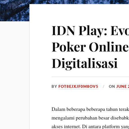
IDN Play: Ev
Poker Online
Digitalisasi
BY
FOT8EJXJF0M8OV5
ON
JUNE 
Dalam beberapa beberapa tahun terak
mengalami perubahan besar disebab
akses internet. Di antara platform ya