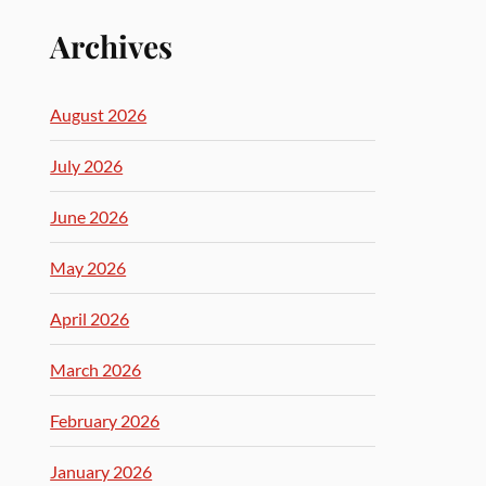
Archives
August 2026
July 2026
June 2026
May 2026
April 2026
March 2026
February 2026
January 2026