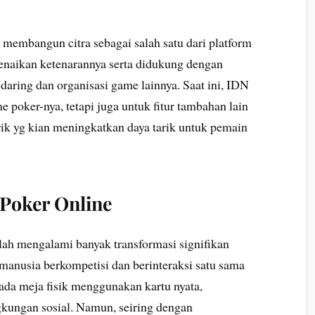
membangun citra sebagai salah satu dari platform
enaikan ketenarannya serta didukung dengan
daring dan organisasi game lainnya. Saat ini, IDN
 poker-nya, tetapi juga untuk fitur tambahan lain
rik yg kian meningkatkan daya tarik untuk pemain
Poker Online
lah mengalami banyak transformasi signifikan
manusia berkompetisi dan berinteraksi satu sama
pada meja fisik menggunakan kartu nyata,
ngkungan sosial. Namun, seiring dengan