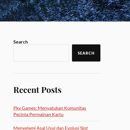
Search
SEARCH
Recent Posts
Pkv Games: Menyatukan Komunitas
Pecinta Permainan Kartu
Menyelami Asal Usul dan Evolusi Slot