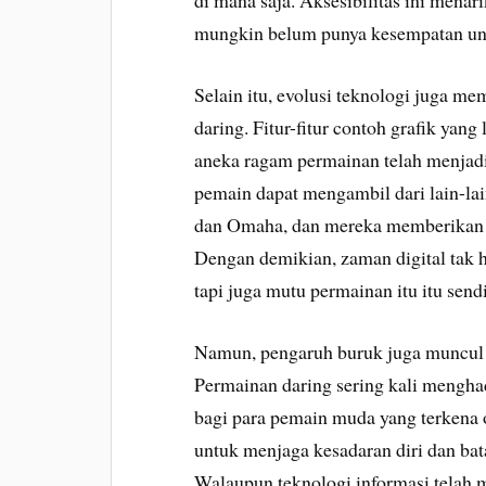
di mana saja. Aksesibilitas ini menar
mungkin belum punya kesempatan untuk
Selain itu, evolusi teknologi juga 
daring. Fitur-fitur contoh grafik yan
aneka ragam permainan telah menjadik
pemain dapat mengambil dari lain-lai
dan Omaha, dan mereka memberikan 
Dengan demikian, zaman digital tak 
tapi juga mutu permainan itu itu sendi
Namun, pengaruh buruk juga muncul m
Permainan daring sering kali menghad
bagi para pemain muda yang terkena o
untuk menjaga kesadaran diri dan bata
Walaupun teknologi informasi telah 