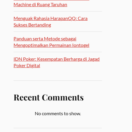
Machine di Ruang Taruhan
Menguak Rahasia HarapanQQ: Cara
Sukses Bertanding
Panduan serta Metode sebagai
Mengoptimalkan Permainan Iontogel
IDN Poker: Kesempatan Berharga di Jagad
Poker Digital
Recent Comments
No comments to show.