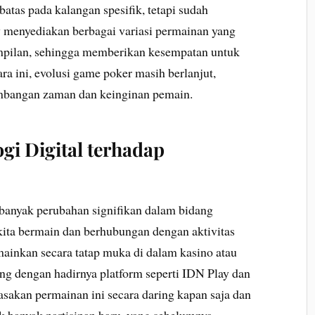
rbatas pada kalangan spesifik, tetapi sudah
 menyediakan berbagai variasi permainan yang
ampilan, sehingga memberikan kesempatan untuk
a ini, evolusi game poker masih berlanjut,
embangan zaman dan keinginan pemain.
gi Digital terhadap
 banyak perubahan signifikan dalam bidang
ita bermain dan berhubungan dengan aktivitas
mainkan secara tatap muka di dalam kasino atau
ing dengan hadirnya platform seperti IDN Play dan
sakan permainan ini secara daring kapan saja dan