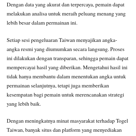
Dengan data yang akurat dan terpercaya, pemain dapat
melakukan analisa untuk meraih peluang menang yang
lebih besar dalam permainan ini.
Setiap sesi pengeluaran Taiwan menyajikan angka-
angka resmi yang diumumkan secara langsung. Proses
ini dilakukan dengan transparan, sehingga pemain dapat
mempercayai hasil yang diberikan. Mengetahui hasil ini
tidak hanya membantu dalam menentukan angka untuk
permainan selanjutnya, tetapi juga memberikan
kesempatan bagi pemain untuk merencanakan strategi
yang lebih baik.
Dengan meningkatnya minat masyarakat terhadap Togel
Taiwan, banyak situs dan platform yang menyediakan