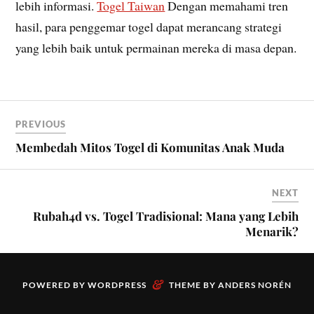
lebih informasi.
Togel Taiwan
Dengan memahami tren
hasil, para penggemar togel dapat merancang strategi
yang lebih baik untuk permainan mereka di masa depan.
PREVIOUS
Membedah Mitos Togel di Komunitas Anak Muda
NEXT
Rubah4d vs. Togel Tradisional: Mana yang Lebih
Menarik?
&
POWERED BY
WORDPRESS
THEME BY
ANDERS NORÉN