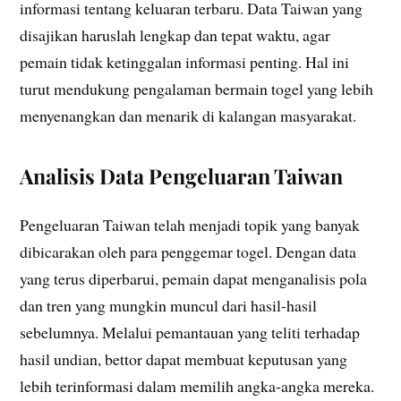
informasi tentang keluaran terbaru. Data Taiwan yang
disajikan haruslah lengkap dan tepat waktu, agar
pemain tidak ketinggalan informasi penting. Hal ini
turut mendukung pengalaman bermain togel yang lebih
menyenangkan dan menarik di kalangan masyarakat.
Analisis Data Pengeluaran Taiwan
Pengeluaran Taiwan telah menjadi topik yang banyak
dibicarakan oleh para penggemar togel. Dengan data
yang terus diperbarui, pemain dapat menganalisis pola
dan tren yang mungkin muncul dari hasil-hasil
sebelumnya. Melalui pemantauan yang teliti terhadap
hasil undian, bettor dapat membuat keputusan yang
lebih terinformasi dalam memilih angka-angka mereka.