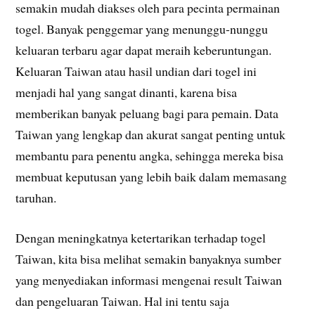
semakin mudah diakses oleh para pecinta permainan
togel. Banyak penggemar yang menunggu-nunggu
keluaran terbaru agar dapat meraih keberuntungan.
Keluaran Taiwan atau hasil undian dari togel ini
menjadi hal yang sangat dinanti, karena bisa
memberikan banyak peluang bagi para pemain. Data
Taiwan yang lengkap dan akurat sangat penting untuk
membantu para penentu angka, sehingga mereka bisa
membuat keputusan yang lebih baik dalam memasang
taruhan.
Dengan meningkatnya ketertarikan terhadap togel
Taiwan, kita bisa melihat semakin banyaknya sumber
yang menyediakan informasi mengenai result Taiwan
dan pengeluaran Taiwan. Hal ini tentu saja