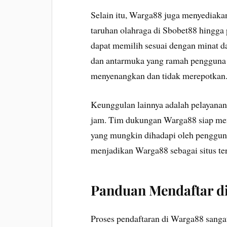
Selain itu, Warga88 juga menyediaka
taruhan olahraga di Sbobet88 hingga 
dapat memilih sesuai dengan minat d
dan antarmuka yang ramah penggun
menyenangkan dan tidak merepotkan
Keunggulan lainnya adalah pelayanan
jam. Tim dukungan Warga88 siap me
yang mungkin dihadapi oleh penggun
menjadikan Warga88 sebagai situs ter
Panduan Mendaftar d
Proses pendaftaran di Warga88 sanga