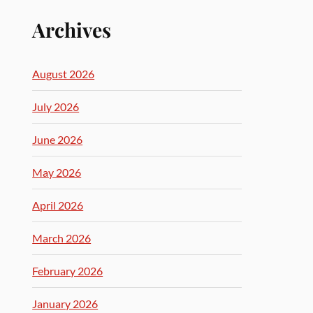
Archives
August 2026
July 2026
June 2026
May 2026
April 2026
March 2026
February 2026
January 2026