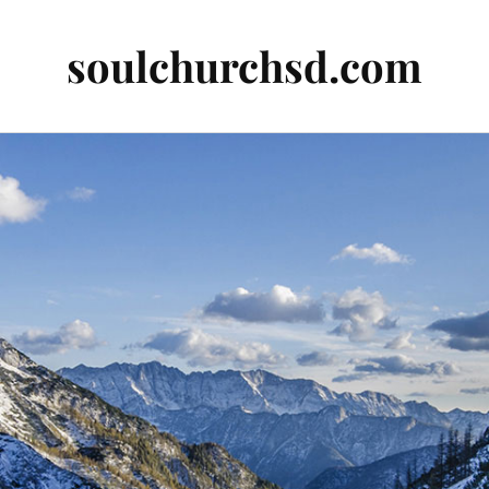
soulchurchsd.com