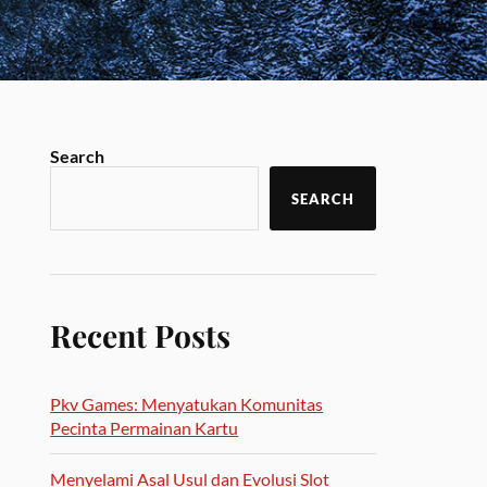
Search
SEARCH
Recent Posts
Pkv Games: Menyatukan Komunitas
Pecinta Permainan Kartu
Menyelami Asal Usul dan Evolusi Slot