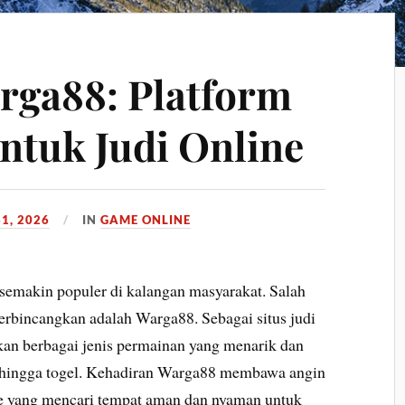
rga88: Platform
ntuk Judi Online
1, 2026
IN
GAME ONLINE
ne semakin populer di kalangan masyarakat. Salah
erbincangkan adalah Warga88. Sebagai situs judi
an berbagai jenis permainan yang menarik dan
 hingga togel. Kehadiran Warga88 membawa angin
ne yang mencari tempat aman dan nyaman untuk