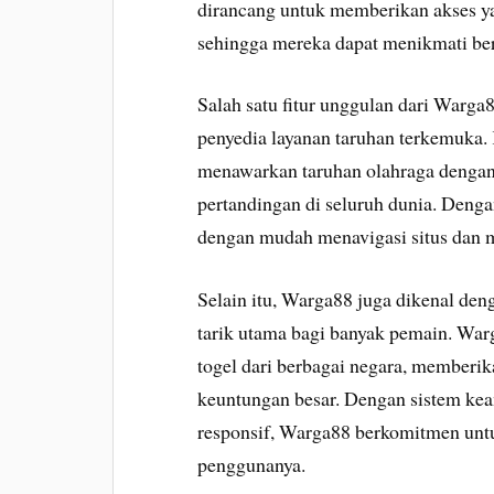
dirancang untuk memberikan akses y
sehingga mereka dapat menikmati berb
Salah satu fitur unggulan dari Warga
penyedia layanan taruhan terkemuka
menawarkan taruhan olahraga dengan 
pertandingan di seluruh dunia. Denga
dengan mudah menavigasi situs dan
Selain itu, Warga88 juga dikenal deng
tarik utama bagi banyak pemain. War
togel dari berbagai negara, member
keuntungan besar. Dengan sistem kea
responsif, Warga88 berkomitmen unt
penggunanya.