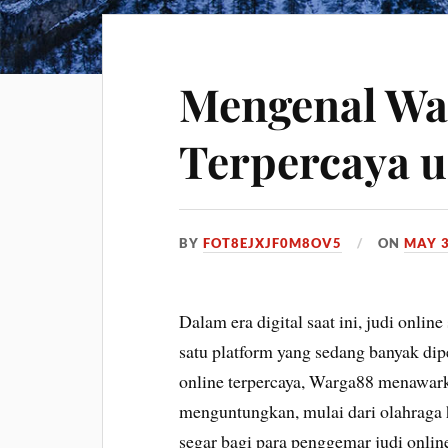
Mengenal Wa
Terpercaya u
BY
FOT8EJXJF0M8OV5
ON
MAY 3
Dalam era digital saat ini, judi onli
satu platform yang sedang banyak dip
online terpercaya, Warga88 menawark
menguntungkan, mulai dari olahraga
segar bagi para penggemar judi onli