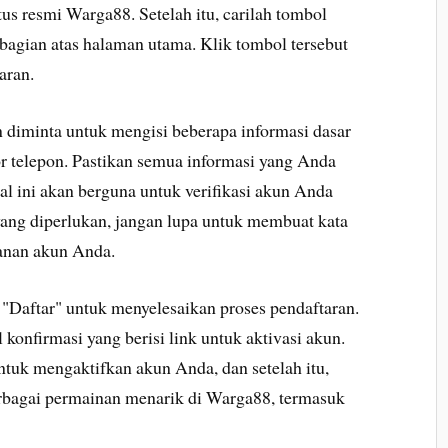
s resmi Warga88. Setelah itu, carilah tombol
 bagian atas halaman utama. Klik tombol tersebut
aran.
 diminta untuk mengisi beberapa informasi dasar
r telepon. Pastikan semua informasi yang Anda
al ini akan berguna untuk verifikasi akun Anda
yang diperlukan, jangan lupa untuk membuat kata
anan akun Anda.
l "Daftar" untuk menyelesaikan proses pendaftaran.
onfirmasi yang berisi link untuk aktivasi akun.
untuk mengaktifkan akun Anda, dan setelah itu,
rbagai permainan menarik di Warga88, termasuk