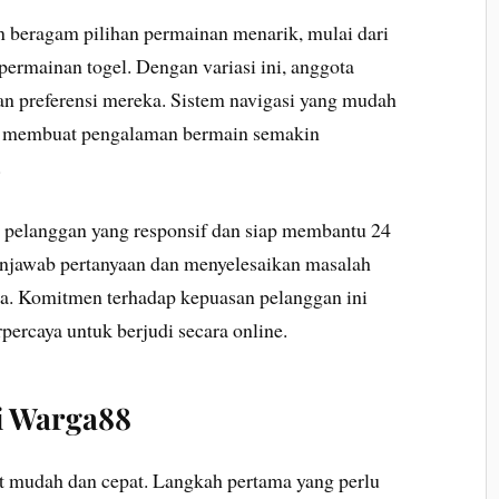
n beragam pilihan permainan menarik, mulai dari
permainan togel. Dengan variasi ini, anggota
an preferensi mereka. Sistem navigasi yang mudah
a membuat pengalaman bermain semakin
.
 pelanggan yang responsif dan siap membantu 24
njawab pertanyaan dan menyelesaikan masalah
a. Komitmen terhadap kepuasan pelanggan ini
percaya untuk berjudi secara online.
i Warga88
t mudah dan cepat. Langkah pertama yang perlu