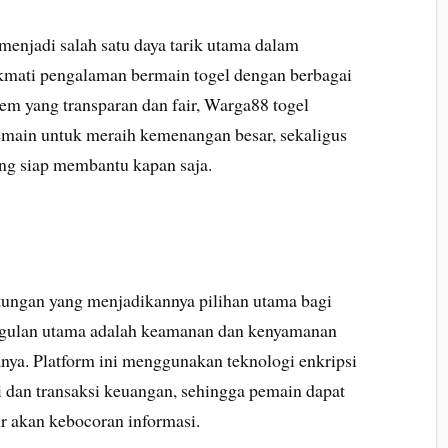
menjadi salah satu daya tarik utama dalam
ikmati pengalaman bermain togel dengan berbagai
em yang transparan dan fair, Warga88 togel
main untuk meraih kemenangan besar, sekaligus
g siap membantu kapan saja.
ngan yang menjadikannya pilihan utama bagi
nggulan utama adalah keamanan dan kenyamanan
nya. Platform ini menggunakan teknologi enkripsi
i dan transaksi keuangan, sehingga pemain dapat
r akan kebocoran informasi.