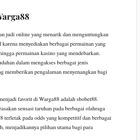
Warga88
n judi online yang menarik dan menguntungkan
nal karena menyediakan berbagai permainan yang
a hingga permainan kasino yang mendebarkan.
mudahan dalam mengakses berbagai jenis
yang memberikan pengalaman menyenangkan bagi
menjadi favorit di Warga88 adalah sbobet88.
asakan sensasi taruhan pada berbagai olahraga
 terletak pada odds yang kompetitif dan berbagai
lih, menjadikannya pilihan utama bagi para
.