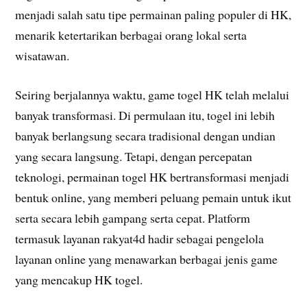
menjadi salah satu tipe permainan paling populer di HK,
menarik ketertarikan berbagai orang lokal serta
wisatawan.
Seiring berjalannya waktu, game togel HK telah melalui
banyak transformasi. Di permulaan itu, togel ini lebih
banyak berlangsung secara tradisional dengan undian
yang secara langsung. Tetapi, dengan percepatan
teknologi, permainan togel HK bertransformasi menjadi
bentuk online, yang memberi peluang pemain untuk ikut
serta secara lebih gampang serta cepat. Platform
termasuk layanan rakyat4d hadir sebagai pengelola
layanan online yang menawarkan berbagai jenis game
yang mencakup HK togel.