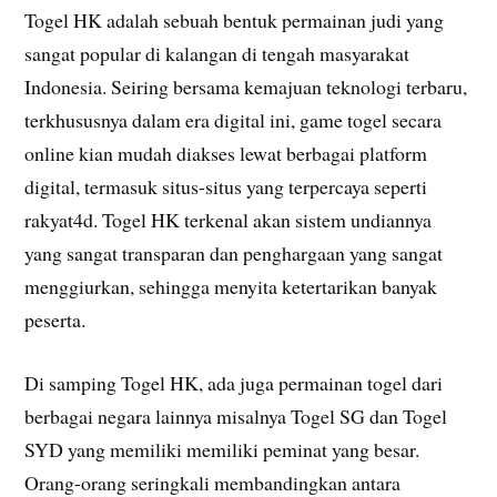
Togel HK adalah sebuah bentuk permainan judi yang
sangat popular di kalangan di tengah masyarakat
Indonesia. Seiring bersama kemajuan teknologi terbaru,
terkhususnya dalam era digital ini, game togel secara
online kian mudah diakses lewat berbagai platform
digital, termasuk situs-situs yang terpercaya seperti
rakyat4d. Togel HK terkenal akan sistem undiannya
yang sangat transparan dan penghargaan yang sangat
menggiurkan, sehingga menyita ketertarikan banyak
peserta.
Di samping Togel HK, ada juga permainan togel dari
berbagai negara lainnya misalnya Togel SG dan Togel
SYD yang memiliki memiliki peminat yang besar.
Orang-orang seringkali membandingkan antara