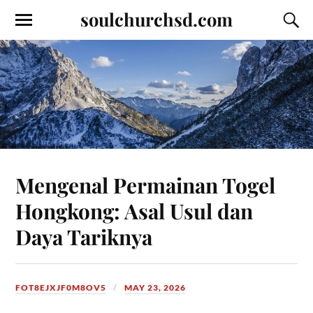
soulchurchsd.com
Mengenal Permainan Togel
Hongkong: Asal Usul dan
Daya Tariknya
FOT8EJXJF0M8OV5
MAY 23, 2026