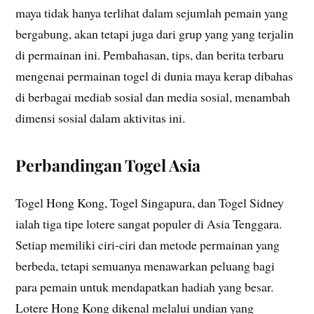
maya tidak hanya terlihat dalam sejumlah pemain yang
bergabung, akan tetapi juga dari grup yang yang terjalin
di permainan ini. Pembahasan, tips, dan berita terbaru
mengenai permainan togel di dunia maya kerap dibahas
di berbagai mediab sosial dan media sosial, menambah
dimensi sosial dalam aktivitas ini.
Perbandingan Togel Asia
Togel Hong Kong, Togel Singapura, dan Togel Sidney
ialah tiga tipe lotere sangat populer di Asia Tenggara.
Setiap memiliki ciri-ciri dan metode permainan yang
berbeda, tetapi semuanya menawarkan peluang bagi
para pemain untuk mendapatkan hadiah yang besar.
Lotere Hong Kong dikenal melalui undian yang