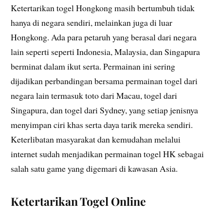
Ketertarikan togel Hongkong masih bertumbuh tidak
hanya di negara sendiri, melainkan juga di luar
Hongkong. Ada para petaruh yang berasal dari negara
lain seperti seperti Indonesia, Malaysia, dan Singapura
berminat dalam ikut serta. Permainan ini sering
dijadikan perbandingan bersama permainan togel dari
negara lain termasuk toto dari Macau, togel dari
Singapura, dan togel dari Sydney, yang setiap jenisnya
menyimpan ciri khas serta daya tarik mereka sendiri.
Keterlibatan masyarakat dan kemudahan melalui
internet sudah menjadikan permainan togel HK sebagai
salah satu game yang digemari di kawasan Asia.
Ketertarikan Togel Online