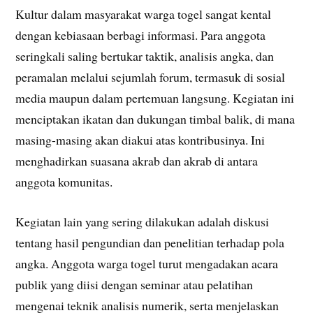
Kultur dalam masyarakat warga togel sangat kental
dengan kebiasaan berbagi informasi. Para anggota
seringkali saling bertukar taktik, analisis angka, dan
peramalan melalui sejumlah forum, termasuk di sosial
media maupun dalam pertemuan langsung. Kegiatan ini
menciptakan ikatan dan dukungan timbal balik, di mana
masing-masing akan diakui atas kontribusinya. Ini
menghadirkan suasana akrab dan akrab di antara
anggota komunitas.
Kegiatan lain yang sering dilakukan adalah diskusi
tentang hasil pengundian dan penelitian terhadap pola
angka. Anggota warga togel turut mengadakan acara
publik yang diisi dengan seminar atau pelatihan
mengenai teknik analisis numerik, serta menjelaskan