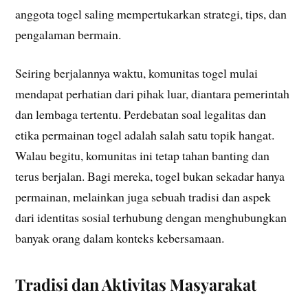
anggota togel saling mempertukarkan strategi, tips, dan
pengalaman bermain.
Seiring berjalannya waktu, komunitas togel mulai
mendapat perhatian dari pihak luar, diantara pemerintah
dan lembaga tertentu. Perdebatan soal legalitas dan
etika permainan togel adalah salah satu topik hangat.
Walau begitu, komunitas ini tetap tahan banting dan
terus berjalan. Bagi mereka, togel bukan sekadar hanya
permainan, melainkan juga sebuah tradisi dan aspek
dari identitas sosial terhubung dengan menghubungkan
banyak orang dalam konteks kebersamaan.
Tradisi dan Aktivitas Masyarakat