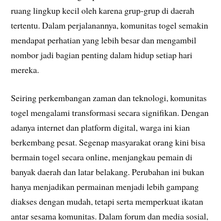
ruang lingkup kecil oleh karena grup-grup di daerah
tertentu. Dalam perjalanannya, komunitas togel semakin
mendapat perhatian yang lebih besar dan mengambil
nombor jadi bagian penting dalam hidup setiap hari
mereka.
Seiring perkembangan zaman dan teknologi, komunitas
togel mengalami transformasi secara signifikan. Dengan
adanya internet dan platform digital, warga ini kian
berkembang pesat. Segenap masyarakat orang kini bisa
bermain togel secara online, menjangkau pemain di
banyak daerah dan latar belakang. Perubahan ini bukan
hanya menjadikan permainan menjadi lebih gampang
diakses dengan mudah, tetapi serta memperkuat ikatan
antar sesama komunitas. Dalam forum dan media sosial,