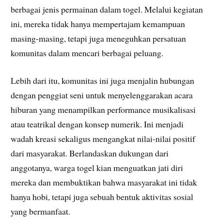
berbagai jenis permainan dalam togel. Melalui kegiatan
ini, mereka tidak hanya mempertajam kemampuan
masing-masing, tetapi juga meneguhkan persatuan
komunitas dalam mencari berbagai peluang.
Lebih dari itu, komunitas ini juga menjalin hubungan
dengan penggiat seni untuk menyelenggarakan acara
hiburan yang menampilkan performance musikalisasi
atau teatrikal dengan konsep numerik. Ini menjadi
wadah kreasi sekaligus mengangkat nilai-nilai positif
dari masyarakat. Berlandaskan dukungan dari
anggotanya, warga togel kian menguatkan jati diri
mereka dan membuktikan bahwa masyarakat ini tidak
hanya hobi, tetapi juga sebuah bentuk aktivitas sosial
yang bermanfaat.