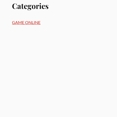
Categories
GAME ONLINE