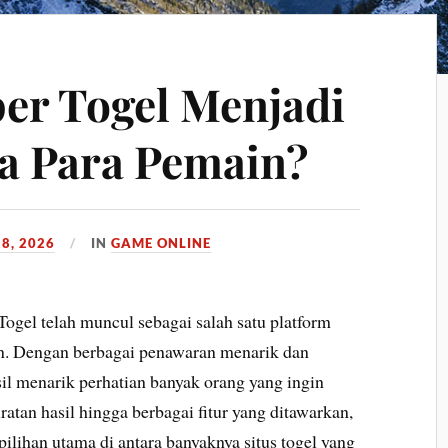
er Togel Menjadi
a Para Pemain?
8, 2026
IN
GAME ONLINE
ogel telah muncul sebagai salah satu platform
in. Dengan berbagai penawaran menarik dan
il menarik perhatian banyak orang yang ingin
tan hasil hingga berbagai fitur yang ditawarkan,
pilihan utama di antara banyaknya situs togel yang