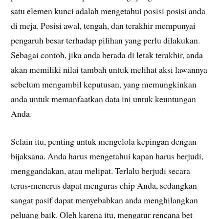
satu elemen kunci adalah mengetahui posisi posisi anda
di meja. Posisi awal, tengah, dan terakhir mempunyai
pengaruh besar terhadap pilihan yang perlu dilakukan.
Sebagai contoh, jika anda berada di letak terakhir, anda
akan memiliki nilai tambah untuk melihat aksi lawannya
sebelum mengambil keputusan, yang memungkinkan
anda untuk memanfaatkan data ini untuk keuntungan
Anda.
Selain itu, penting untuk mengelola kepingan dengan
bijaksana. Anda harus mengetahui kapan harus berjudi,
menggandakan, atau melipat. Terlalu berjudi secara
terus-menerus dapat menguras chip Anda, sedangkan
sangat pasif dapat menyebabkan anda menghilangkan
peluang baik. Oleh karena itu, mengatur rencana bet