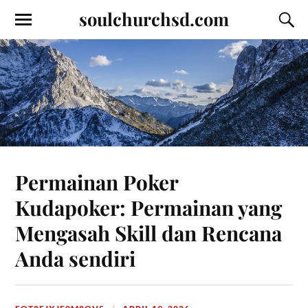
soulchurchsd.com
Permainan Poker
Kudapoker: Permainan yang
Mengasah Skill dan Rencana
Anda sendiri