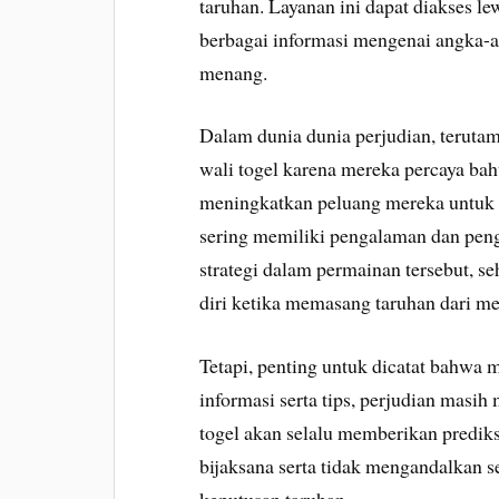
taruhan. Layanan ini dapat diakses l
berbagai informasi mengenai angka-a
menang.
Dalam dunia dunia perjudian, terutam
wali togel karena mereka percaya bah
meningkatkan peluang mereka untuk 
sering memiliki pengalaman dan pen
strategi dalam permainan tersebut, s
diri ketika memasang taruhan dari me
Tetapi, penting untuk dicatat bahwa 
informasi serta tips, perjudian masi
togel akan selalu memberikan prediksi
bijaksana serta tidak mengandalkan 