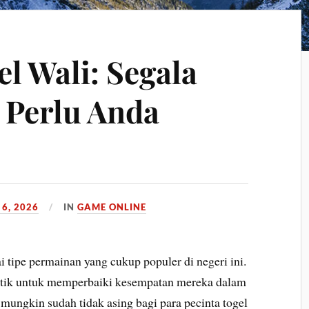
l Wali: Segala
 Perlu Anda
 6, 2026
IN
GAME ONLINE
i tipe permainan yang cukup populer di negeri ini.
aktik untuk memperbaiki kesempatan mereka dalam
g mungkin sudah tidak asing bagi para pecinta togel