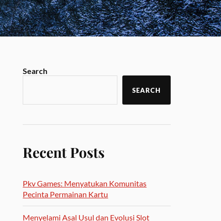
Search
SEARCH
Recent Posts
Pkv Games: Menyatukan Komunitas
Pecinta Permainan Kartu
Menyelami Asal Usul dan Evolusi Slot