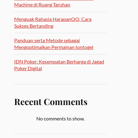
Machine di Ruang Taruhan
Menguak Rahasia HarapanQQ: Cara
Sukses Bertanding
Panduan serta Metode sebagai
Mengoptimalkan Permainan Iontogel
IDN Poker: Kesempatan Berharga di Jagad
Poker Digital
Recent Comments
No comments to show.