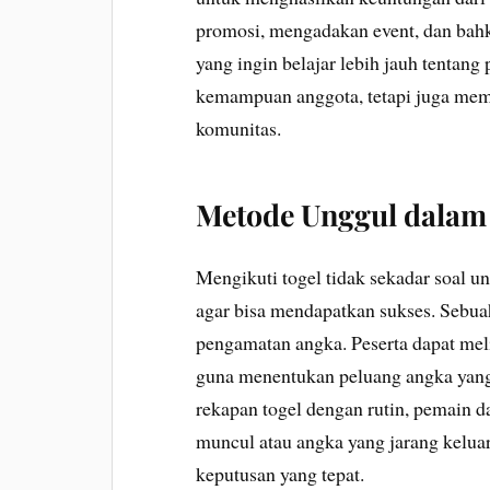
promosi, mengadakan event, dan bah
yang ingin belajar lebih jauh tentang
kemampuan anggota, tetapi juga mem
komunitas.
Metode Unggul dalam 
Mengikuti togel tidak sekadar soal u
agar bisa mendapatkan sukses. Sebuah
pengamatan angka. Peserta dapat melih
guna menentukan peluang angka yang
rekapan togel dengan rutin, pemain
muncul atau angka yang jarang kelu
keputusan yang tepat.