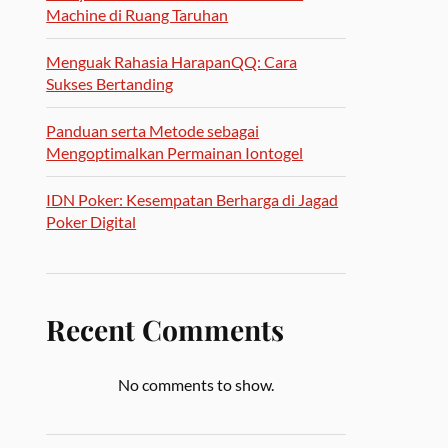
Machine di Ruang Taruhan
Menguak Rahasia HarapanQQ: Cara
Sukses Bertanding
Panduan serta Metode sebagai
Mengoptimalkan Permainan Iontogel
IDN Poker: Kesempatan Berharga di Jagad
Poker Digital
Recent Comments
No comments to show.