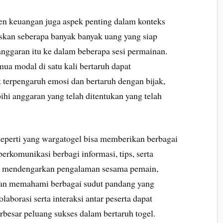
en keuangan juga aspek penting dalam konteks
skan seberapa banyak banyak uang yang siap
anggaran itu ke dalam beberapa sesi permainan.
mua modal di satu kali bertaruh dapat
k terpengaruh emosi dan bertaruh dengan bijak,
ihi anggaran yang telah ditentukan yang telah
seperti yang wargatogel bisa memberikan berbagai
erkomunikasi berbagi informasi, tips, serta
gan mendengarkan pengalaman sesama pemain,
dan memahami berbagai sudut pandang yang
laborasi serta interaksi antar peserta dapat
esar peluang sukses dalam bertaruh togel.