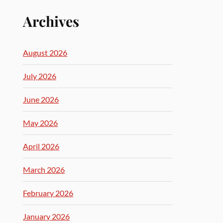
Archives
August 2026
July 2026
June 2026
May 2026
April 2026
March 2026
February 2026
January 2026