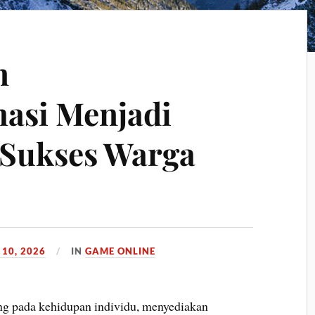
n
asi Menjadi
h Sukses Warga
 10, 2026
IN
GAME ONLINE
 pada kehidupan individu, menyediakan