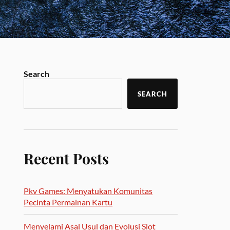
Search
SEARCH
Recent Posts
Pkv Games: Menyatukan Komunitas
Pecinta Permainan Kartu
Menyelami Asal Usul dan Evolusi Slot