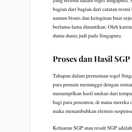
yang terlibat dalam togel Singapura. 
bagian dari bagian dari catatan resmi
namun bisnis dan keinginan buat sej
berlama-lama dinantikan. Oleh karena
dunia dunia judi pada Singapura.
Proses dan Hasil SGP
Tahapan dalam permainan togel Singap
para pemain menunggu dengan seman
menampilkan hasil undian dari tempa
bagi para penonton, di mana mereka 
maka menambahkan elemen suspense d
Keluaran SGP atau result SGP adalah