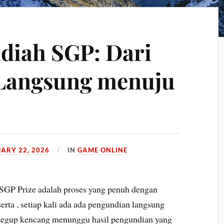
diah SGP: Dari
Langsung menuju
ARY 22, 2026
IN
GAME ONLINE
 SGP Prize adalah proses yang penuh dengan
serta , setiap kali ada ada pengundian langsung
rdegup kencang menunggu hasil pengundian yang