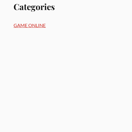
Categories
GAME ONLINE