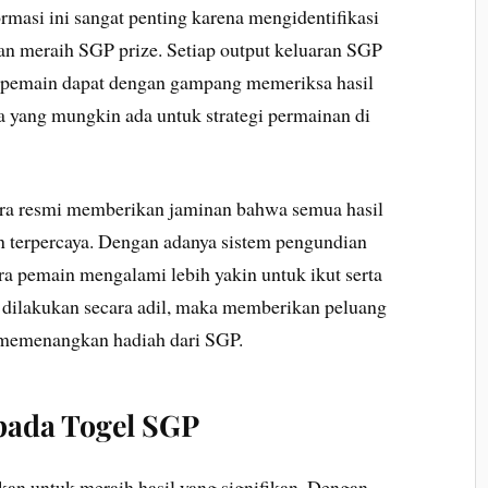
ormasi ini sangat penting karena mengidentifikasi
n meraih SGP prize. Setiap output keluaran SGP
 pemain dapat dengan gampang memeriksa hasil
a yang mungkin ada untuk strategi permainan di
ara resmi memberikan jaminan bahwa semua hasil
an terpercaya. Dengan adanya sistem pengundian
ara pemain mengalami lebih yakin untuk ikut serta
n dilakukan secara adil, maka memberikan peluang
 memenangkan hadiah dari SGP.
ada Togel SGP
n untuk meraih hasil yang signifikan. Dengan