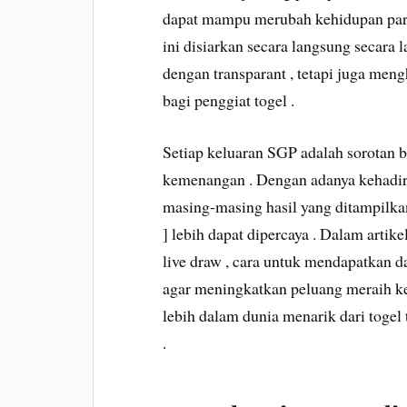
dapat mampu merubah kehidupan para
ini disiarkan secara langsung secara 
dengan transparant , tetapi juga me
bagi penggiat togel .
Setiap keluaran SGP adalah sorotan b
kemenangan . Dengan adanya kehadira
masing-masing hasil yang ditampilka
] lebih dapat dipercaya . Dalam artikel
live draw , cara untuk mendapatkan d
agar meningkatkan peluang meraih kem
lebih dalam dunia menarik dari togel
.