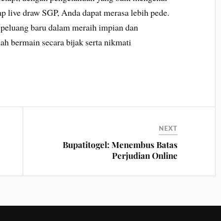
p live draw SGP, Anda dapat merasa lebih pede.
peluang baru dalam meraih impian dan
ah bermain secara bijak serta nikmati
NEXT
Bupatitogel: Menembus Batas
Perjudian Online