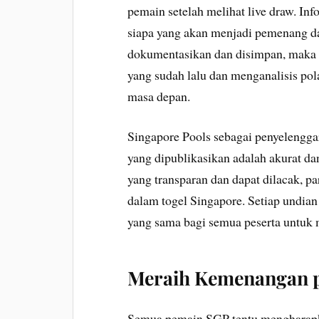
pemain setelah melihat live draw. Inf
siapa yang akan menjadi pemenang da
dokumentasikan dan disimpan, maka
yang sudah lalu dan menganalisis pol
masa depan.
Singapore Pools sebagai penyelengg
yang dipublikasikan adalah akurat d
yang transparan dan dapat dilacak, p
dalam togel Singapore. Setiap undia
yang sama bagi semua peserta untuk
Meraih Kemenangan p
Semua pemain SGP tentu mengharapka