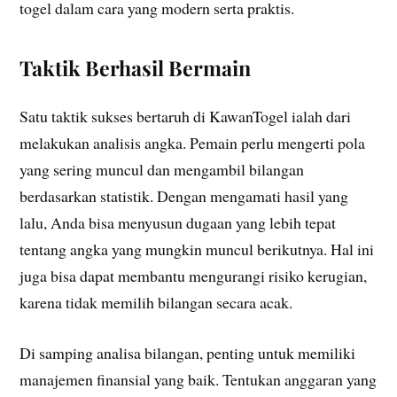
togel dalam cara yang modern serta praktis.
Taktik Berhasil Bermain
Satu taktik sukses bertaruh di KawanTogel ialah dari
melakukan analisis angka. Pemain perlu mengerti pola
yang sering muncul dan mengambil bilangan
berdasarkan statistik. Dengan mengamati hasil yang
lalu, Anda bisa menyusun dugaan yang lebih tepat
tentang angka yang mungkin muncul berikutnya. Hal ini
juga bisa dapat membantu mengurangi risiko kerugian,
karena tidak memilih bilangan secara acak.
Di samping analisa bilangan, penting untuk memiliki
manajemen finansial yang baik. Tentukan anggaran yang