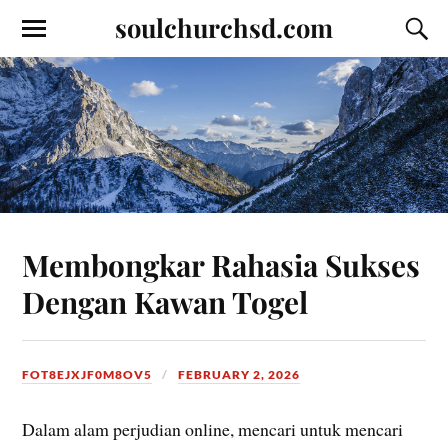
soulchurchsd.com
Membongkar Rahasia Sukses
Dengan Kawan Togel
FOT8EJXJF0M8OV5
FEBRUARY 2, 2026
Dalam alam perjudian online, mencari untuk mencari