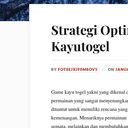
Strategi Opt
Kayutogel
BY
FOT8EJXJF0M8OV5
ON
JANUA
Game kayu togel yakni yang dikenal d
permainan yang sangat menyenangkan 
dituntut untuk memiliki rencana yang
kemenangan. Menariknya permainan i
semata, melainkan dan membutuhkan