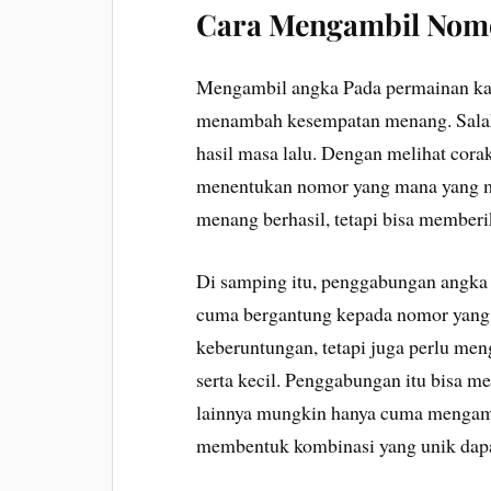
Cara Mengambil Nom
Mengambil angka Pada permainan kay
menambah kesempatan menang. Salah 
hasil masa lalu. Dengan melihat cora
menentukan nomor yang mana yang mu
menang berhasil, tetapi bisa memberik
Di samping itu, penggabungan angka 
cuma bergantung kepada nomor yang 
keberuntungan, tetapi juga perlu m
serta kecil. Penggabungan itu bisa 
lainnya mungkin hanya cuma mengambi
membentuk kombinasi yang unik dapat