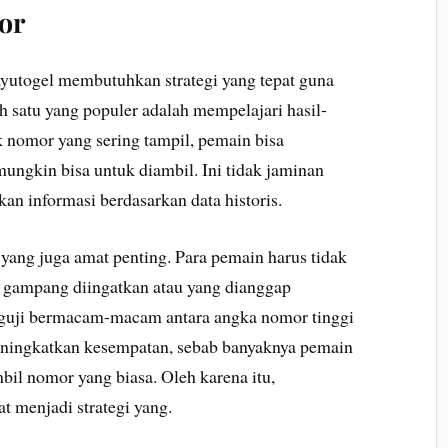
or
utogel membutuhkan strategi yang tepat guna
satu yang populer adalah mempelajari hasil-
k nomor yang sering tampil, pemain bisa
ngkin bisa untuk diambil. Ini tidak jaminan
an informasi berdasarkan data historis.
yang juga amat penting. Para pemain harus tidak
gampang diingatkan atau yang dianggap
enguji bermacam-macam antara angka nomor tinggi
meningkatkan kesempatan, sebab banyaknya pemain
l nomor yang biasa. Oleh karena itu,
 menjadi strategi yang.