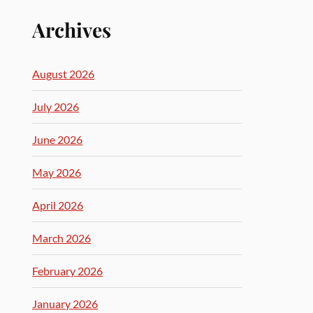
Archives
August 2026
July 2026
June 2026
May 2026
April 2026
March 2026
February 2026
January 2026