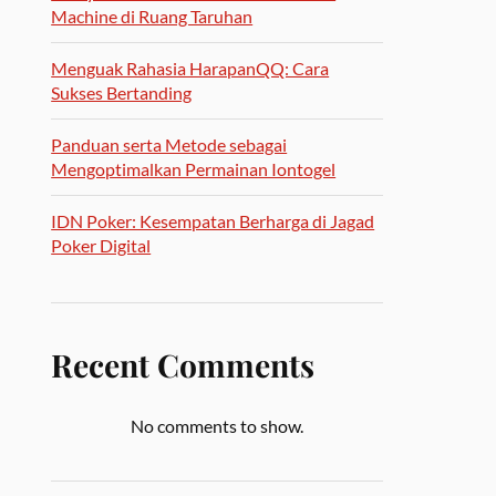
Machine di Ruang Taruhan
Menguak Rahasia HarapanQQ: Cara
Sukses Bertanding
Panduan serta Metode sebagai
Mengoptimalkan Permainan Iontogel
IDN Poker: Kesempatan Berharga di Jagad
Poker Digital
Recent Comments
No comments to show.