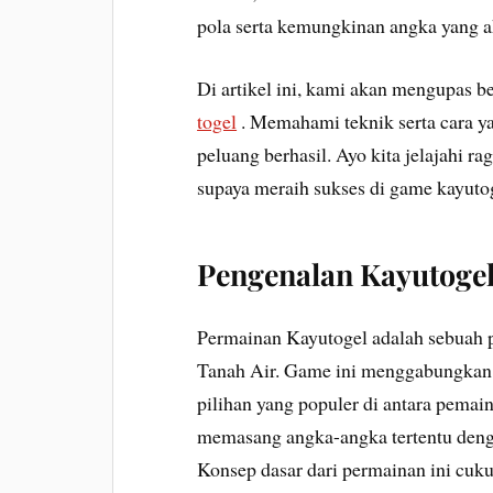
pola serta kemungkinan angka yang a
Di artikel ini, kami akan mengupas b
togel
. Memahami teknik serta cara 
peluang berhasil. Ayo kita jelajahi 
supaya meraih sukses di game kayutog
Pengenalan Kayutoge
Permainan Kayutogel adalah sebuah p
Tanah Air. Game ini menggabungkan 
pilihan yang populer di antara pemai
memasang angka-angka tertentu deng
Konsep dasar dari permainan ini cuk