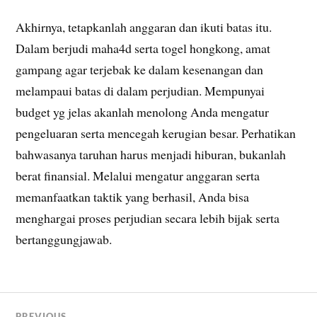
Akhirnya, tetapkanlah anggaran dan ikuti batas itu.
Dalam berjudi maha4d serta togel hongkong, amat
gampang agar terjebak ke dalam kesenangan dan
melampaui batas di dalam perjudian. Mempunyai
budget yg jelas akanlah menolong Anda mengatur
pengeluaran serta mencegah kerugian besar. Perhatikan
bahwasanya taruhan harus menjadi hiburan, bukanlah
berat finansial. Melalui mengatur anggaran serta
memanfaatkan taktik yang berhasil, Anda bisa
menghargai proses perjudian secara lebih bijak serta
bertanggungjawab.
PREVIOUS