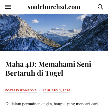
soulchurchsd.com
Maha 4D: Memahami Seni
Bertaruh di Togel
FOT8EJXJF0M8OV5
JANUARY 2, 2026
Di dalam permainan angka, banyak yang mencari-cari