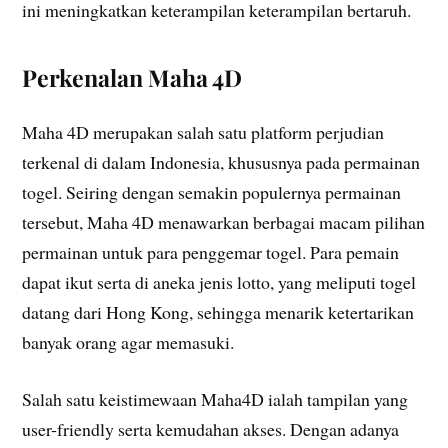
ini meningkatkan keterampilan keterampilan bertaruh.
Perkenalan Maha 4D
Maha 4D merupakan salah satu platform perjudian
terkenal di dalam Indonesia, khususnya pada permainan
togel. Seiring dengan semakin populernya permainan
tersebut, Maha 4D menawarkan berbagai macam pilihan
permainan untuk para penggemar togel. Para pemain
dapat ikut serta di aneka jenis lotto, yang meliputi togel
datang dari Hong Kong, sehingga menarik ketertarikan
banyak orang agar memasuki.
Salah satu keistimewaan Maha4D ialah tampilan yang
user-friendly serta kemudahan akses. Dengan adanya