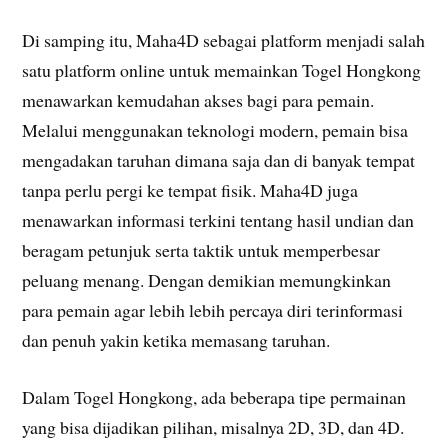
Di samping itu, Maha4D sebagai platform menjadi salah
satu platform online untuk memainkan Togel Hongkong
menawarkan kemudahan akses bagi para pemain.
Melalui menggunakan teknologi modern, pemain bisa
mengadakan taruhan dimana saja dan di banyak tempat
tanpa perlu pergi ke tempat fisik. Maha4D juga
menawarkan informasi terkini tentang hasil undian dan
beragam petunjuk serta taktik untuk memperbesar
peluang menang. Dengan demikian memungkinkan
para pemain agar lebih lebih percaya diri terinformasi
dan penuh yakin ketika memasang taruhan.
Dalam Togel Hongkong, ada beberapa tipe permainan
yang bisa dijadikan pilihan, misalnya 2D, 3D, dan 4D.