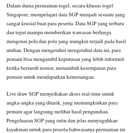
Dalam dunia permainan togel, secara khusus togel
Singapore, mempelajari data SGP menjadi sesuatu yang
sangat krusial buat para peserta. Data SGP yang terbaru
dan tepat mampu memberikan wawasan berharga
mengenai pola dan pola yang mungkin terjadi pada hasil
undian. Dengan mengetahui mengetahui data ini, para
pemain bisa mengambil keputusan yang lebih informed
ketika bertaruh nomor, menambah kesempatan para
pemain untuk mendapatkan kemenangan.
Live draw SGP menyediakan akses real-time untuk
angka-angka yang ditarik, yang memungkinkan para
pemain agar langsung melihat hasil pengundian.
Pengeluaran SGP yang rutin dan jelas menyuguhkan
keyakinan untuk para peserta bahwasanya permainan ini