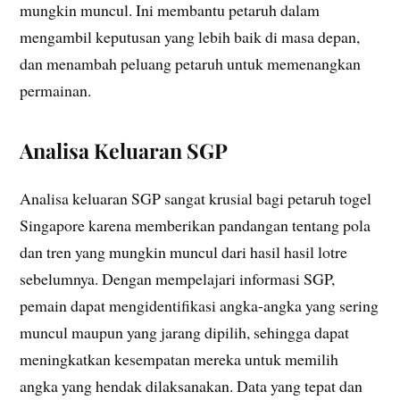
mungkin muncul. Ini membantu petaruh dalam
mengambil keputusan yang lebih baik di masa depan,
dan menambah peluang petaruh untuk memenangkan
permainan.
Analisa Keluaran SGP
Analisa keluaran SGP sangat krusial bagi petaruh togel
Singapore karena memberikan pandangan tentang pola
dan tren yang mungkin muncul dari hasil hasil lotre
sebelumnya. Dengan mempelajari informasi SGP,
pemain dapat mengidentifikasi angka-angka yang sering
muncul maupun yang jarang dipilih, sehingga dapat
meningkatkan kesempatan mereka untuk memilih
angka yang hendak dilaksanakan. Data yang tepat dan