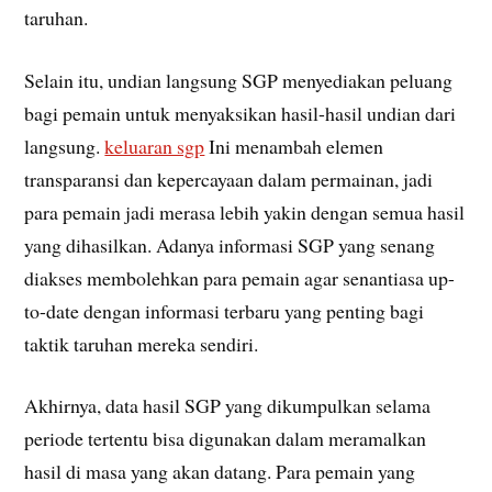
taruhan.
Selain itu, undian langsung SGP menyediakan peluang
bagi pemain untuk menyaksikan hasil-hasil undian dari
langsung.
keluaran sgp
Ini menambah elemen
transparansi dan kepercayaan dalam permainan, jadi
para pemain jadi merasa lebih yakin dengan semua hasil
yang dihasilkan. Adanya informasi SGP yang senang
diakses membolehkan para pemain agar senantiasa up-
to-date dengan informasi terbaru yang penting bagi
taktik taruhan mereka sendiri.
Akhirnya, data hasil SGP yang dikumpulkan selama
periode tertentu bisa digunakan dalam meramalkan
hasil di masa yang akan datang. Para pemain yang