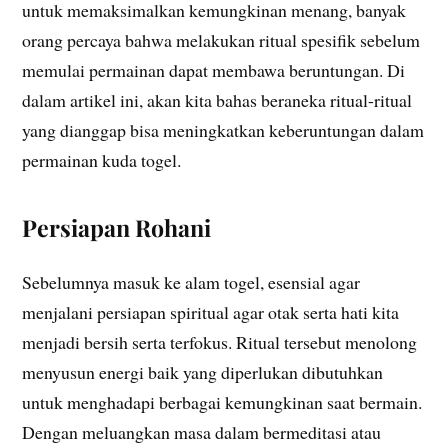
untuk memaksimalkan kemungkinan menang, banyak
orang percaya bahwa melakukan ritual spesifik sebelum
memulai permainan dapat membawa beruntungan. Di
dalam artikel ini, akan kita bahas beraneka ritual-ritual
yang dianggap bisa meningkatkan keberuntungan dalam
permainan kuda togel.
Persiapan Rohani
Sebelumnya masuk ke alam togel, esensial agar
menjalani persiapan spiritual agar otak serta hati kita
menjadi bersih serta terfokus. Ritual tersebut menolong
menyusun energi baik yang diperlukan dibutuhkan
untuk menghadapi berbagai kemungkinan saat bermain.
Dengan meluangkan masa dalam bermeditasi atau