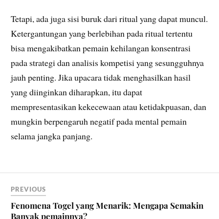
Tetapi, ada juga sisi buruk dari ritual yang dapat muncul.
Ketergantungan yang berlebihan pada ritual tertentu
bisa mengakibatkan pemain kehilangan konsentrasi
pada strategi dan analisis kompetisi yang sesungguhnya
jauh penting. Jika upacara tidak menghasilkan hasil
yang diinginkan diharapkan, itu dapat
mempresentasikan kekecewaan atau ketidakpuasan, dan
mungkin berpengaruh negatif pada mental pemain
selama jangka panjang.
PREVIOUS
Fenomena Togel yang Menarik: Mengapa Semakin
Banyak pemainnya?