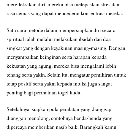
merefleksikan diri, mereka bisa melepaskan stres dan
rasa cemas yang dapat mencederai konsentrasi mereka.
Satu cara metode dalam mempersiapkan diri secara
spiritual ialah melalui melakukan ibadah dan doa
singkat yang dengan keyakinan masing-masing. Dengan
menyampaikan keinginan serta harapan kepada
kekuatan yang agung, mereka bisa mengalami lebih
tenang serta yakin. Selain itu, mengatur pemikiran untuk
tetap positif serta yakni kepada intuisi juga sangat
penting bagi permainan togel kuda.
Setelahnya, siapkan pula peralatan yang dianggap
dianggap menolong, contohnya benda-benda yang
dipercaya memberikan nasib baik. Barangkali kamu