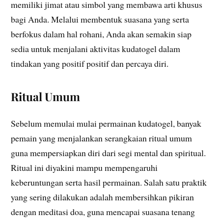
memiliki jimat atau simbol yang membawa arti khusus
bagi Anda. Melalui membentuk suasana yang serta
berfokus dalam hal rohani, Anda akan semakin siap
sedia untuk menjalani aktivitas kudatogel dalam
tindakan yang positif positif dan percaya diri.
Ritual Umum
Sebelum memulai mulai permainan kudatogel, banyak
pemain yang menjalankan serangkaian ritual umum
guna mempersiapkan diri dari segi mental dan spiritual.
Ritual ini diyakini mampu mempengaruhi
keberuntungan serta hasil permainan. Salah satu praktik
yang sering dilakukan adalah membersihkan pikiran
dengan meditasi doa, guna mencapai suasana tenang