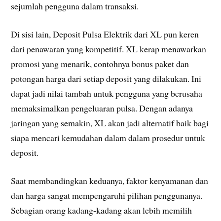
sejumlah pengguna dalam transaksi.
Di sisi lain, Deposit Pulsa Elektrik dari XL pun keren
dari penawaran yang kompetitif. XL kerap menawarkan
promosi yang menarik, contohnya bonus paket dan
potongan harga dari setiap deposit yang dilakukan. Ini
dapat jadi nilai tambah untuk pengguna yang berusaha
memaksimalkan pengeluaran pulsa. Dengan adanya
jaringan yang semakin, XL akan jadi alternatif baik bagi
siapa mencari kemudahan dalam dalam prosedur untuk
deposit.
Saat membandingkan keduanya, faktor kenyamanan dan
dan harga sangat mempengaruhi pilihan penggunanya.
Sebagian orang kadang-kadang akan lebih memilih