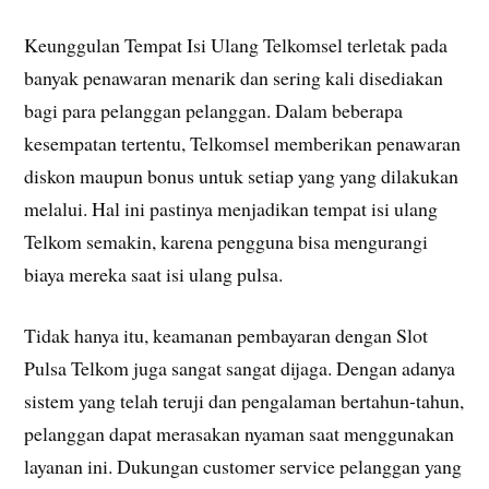
Keunggulan Tempat Isi Ulang Telkomsel terletak pada
banyak penawaran menarik dan sering kali disediakan
bagi para pelanggan pelanggan. Dalam beberapa
kesempatan tertentu, Telkomsel memberikan penawaran
diskon maupun bonus untuk setiap yang yang dilakukan
melalui. Hal ini pastinya menjadikan tempat isi ulang
Telkom semakin, karena pengguna bisa mengurangi
biaya mereka saat isi ulang pulsa.
Tidak hanya itu, keamanan pembayaran dengan Slot
Pulsa Telkom juga sangat sangat dijaga. Dengan adanya
sistem yang telah teruji dan pengalaman bertahun-tahun,
pelanggan dapat merasakan nyaman saat menggunakan
layanan ini. Dukungan customer service pelanggan yang