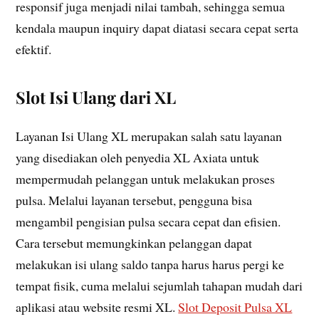
responsif juga menjadi nilai tambah, sehingga semua
kendala maupun inquiry dapat diatasi secara cepat serta
efektif.
Slot Isi Ulang dari XL
Layanan Isi Ulang XL merupakan salah satu layanan
yang disediakan oleh penyedia XL Axiata untuk
mempermudah pelanggan untuk melakukan proses
pulsa. Melalui layanan tersebut, pengguna bisa
mengambil pengisian pulsa secara cepat dan efisien.
Cara tersebut memungkinkan pelanggan dapat
melakukan isi ulang saldo tanpa harus harus pergi ke
tempat fisik, cuma melalui sejumlah tahapan mudah dari
aplikasi atau website resmi XL.
Slot Deposit Pulsa XL