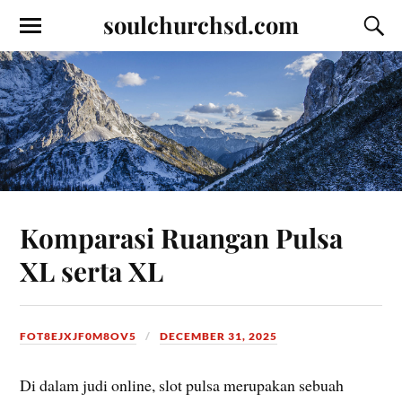
soulchurchsd.com
Komparasi Ruangan Pulsa
XL serta XL
FOT8EJXJF0M8OV5
DECEMBER 31, 2025
Di dalam judi online, slot pulsa merupakan sebuah