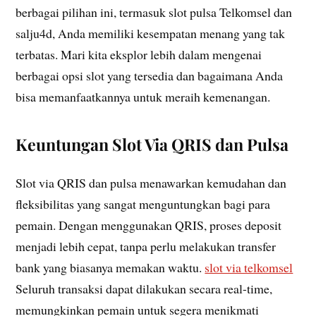
berbagai pilihan ini, termasuk slot pulsa Telkomsel dan
salju4d, Anda memiliki kesempatan menang yang tak
terbatas. Mari kita eksplor lebih dalam mengenai
berbagai opsi slot yang tersedia dan bagaimana Anda
bisa memanfaatkannya untuk meraih kemenangan.
Keuntungan Slot Via QRIS dan Pulsa
Slot via QRIS dan pulsa menawarkan kemudahan dan
fleksibilitas yang sangat menguntungkan bagi para
pemain. Dengan menggunakan QRIS, proses deposit
menjadi lebih cepat, tanpa perlu melakukan transfer
bank yang biasanya memakan waktu.
slot via telkomsel
Seluruh transaksi dapat dilakukan secara real-time,
memungkinkan pemain untuk segera menikmati