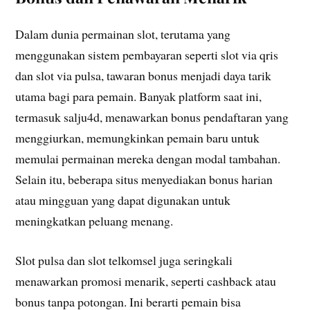
Dalam dunia permainan slot, terutama yang
menggunakan sistem pembayaran seperti slot via qris
dan slot via pulsa, tawaran bonus menjadi daya tarik
utama bagi para pemain. Banyak platform saat ini,
termasuk salju4d, menawarkan bonus pendaftaran yang
menggiurkan, memungkinkan pemain baru untuk
memulai permainan mereka dengan modal tambahan.
Selain itu, beberapa situs menyediakan bonus harian
atau mingguan yang dapat digunakan untuk
meningkatkan peluang menang.
Slot pulsa dan slot telkomsel juga seringkali
menawarkan promosi menarik, seperti cashback atau
bonus tanpa potongan. Ini berarti pemain bisa