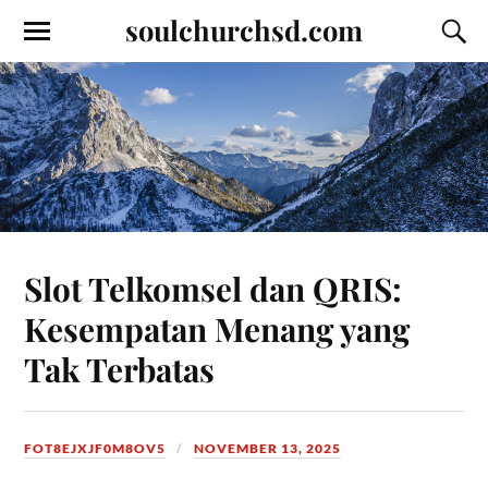
soulchurchsd.com
Slot Telkomsel dan QRIS:
Kesempatan Menang yang
Tak Terbatas
FOT8EJXJF0M8OV5
NOVEMBER 13, 2025