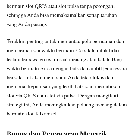
bermain slot QRIS atau slot pulsa tanpa potongan,
sehingga Anda bisa memaksimalkan setiap taruhan
yang Anda pasang.
Terakhir, penting untuk memantau pola permainan dan
memperhatikan waktu bermain. Cobalah untuk tidak
terlalu terbawa emosi di saat menang atau kalah. Bagi
waktu bermain Anda dengan baik dan ambil jeda secara
berkala. Ini akan membantu Anda tetap fokus dan
membuat keputusan yang lebih baik saat memainkan
slot via QRIS atau slot via pulsa. Dengan mengikuti
strategi ini, Anda meningkatkan peluang menang dalam
bermain slot Telkomsel.
Bonus dan Penawaran Menarik