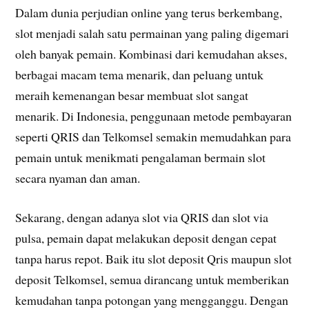
Dalam dunia perjudian online yang terus berkembang,
slot menjadi salah satu permainan yang paling digemari
oleh banyak pemain. Kombinasi dari kemudahan akses,
berbagai macam tema menarik, dan peluang untuk
meraih kemenangan besar membuat slot sangat
menarik. Di Indonesia, penggunaan metode pembayaran
seperti QRIS dan Telkomsel semakin memudahkan para
pemain untuk menikmati pengalaman bermain slot
secara nyaman dan aman.
Sekarang, dengan adanya slot via QRIS dan slot via
pulsa, pemain dapat melakukan deposit dengan cepat
tanpa harus repot. Baik itu slot deposit Qris maupun slot
deposit Telkomsel, semua dirancang untuk memberikan
kemudahan tanpa potongan yang mengganggu. Dengan