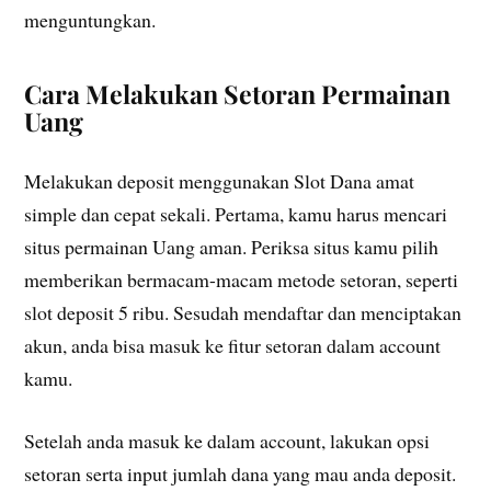
menguntungkan.
Cara Melakukan Setoran Permainan
Uang
Melakukan deposit menggunakan Slot Dana amat
simple dan cepat sekali. Pertama, kamu harus mencari
situs permainan Uang aman. Periksa situs kamu pilih
memberikan bermacam-macam metode setoran, seperti
slot deposit 5 ribu. Sesudah mendaftar dan menciptakan
akun, anda bisa masuk ke fitur setoran dalam account
kamu.
Setelah anda masuk ke dalam account, lakukan opsi
setoran serta input jumlah dana yang mau anda deposit.