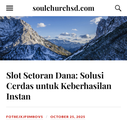
soulchurchsd.com
Slot Setoran Dana: Solusi
Cerdas untuk Keberhasilan
Instan
FOT8EJXJF0M8OV5
OCTOBER 25, 2025