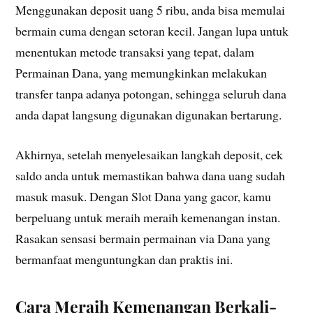
Menggunakan deposit uang 5 ribu, anda bisa memulai
bermain cuma dengan setoran kecil. Jangan lupa untuk
menentukan metode transaksi yang tepat, dalam
Permainan Dana, yang memungkinkan melakukan
transfer tanpa adanya potongan, sehingga seluruh dana
anda dapat langsung digunakan digunakan bertarung.
Akhirnya, setelah menyelesaikan langkah deposit, cek
saldo anda untuk memastikan bahwa dana uang sudah
masuk masuk. Dengan Slot Dana yang gacor, kamu
berpeluang untuk meraih meraih kemenangan instan.
Rasakan sensasi bermain permainan via Dana yang
bermanfaat menguntungkan dan praktis ini.
Cara Meraih Kemenangan Berkali-