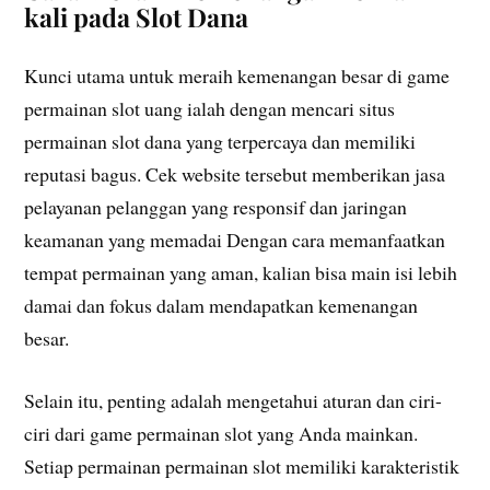
kali pada Slot Dana
Kunci utama untuk meraih kemenangan besar di game
permainan slot uang ialah dengan mencari situs
permainan slot dana yang terpercaya dan memiliki
reputasi bagus. Cek website tersebut memberikan jasa
pelayanan pelanggan yang responsif dan jaringan
keamanan yang memadai Dengan cara memanfaatkan
tempat permainan yang aman, kalian bisa main isi lebih
damai dan fokus dalam mendapatkan kemenangan
besar.
Selain itu, penting adalah mengetahui aturan dan ciri-
ciri dari game permainan slot yang Anda mainkan.
Setiap permainan permainan slot memiliki karakteristik