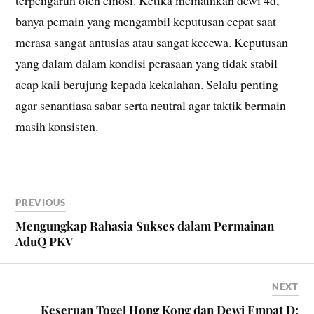
terpengaruh oleh emosi. Ketika memainkan dewi 4d,
banya pemain yang mengambil keputusan cepat saat
merasa sangat antusias atau sangat kecewa. Keputusan
yang dalam dalam kondisi perasaan yang tidak stabil
acap kali berujung kepada kekalahan. Selalu penting
agar senantiasa sabar serta neutral agar taktik bermain
masih konsisten.
PREVIOUS
Mengungkap Rahasia Sukses dalam Permainan
AduQ PKV
NEXT
Keseruan Togel Hong Kong dan Dewi Empat D: