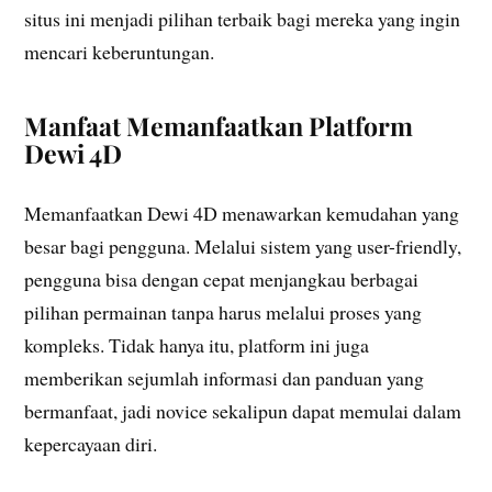
situs ini menjadi pilihan terbaik bagi mereka yang ingin
mencari keberuntungan.
Manfaat Memanfaatkan Platform
Dewi 4D
Memanfaatkan Dewi 4D menawarkan kemudahan yang
besar bagi pengguna. Melalui sistem yang user-friendly,
pengguna bisa dengan cepat menjangkau berbagai
pilihan permainan tanpa harus melalui proses yang
kompleks. Tidak hanya itu, platform ini juga
memberikan sejumlah informasi dan panduan yang
bermanfaat, jadi novice sekalipun dapat memulai dalam
kepercayaan diri.