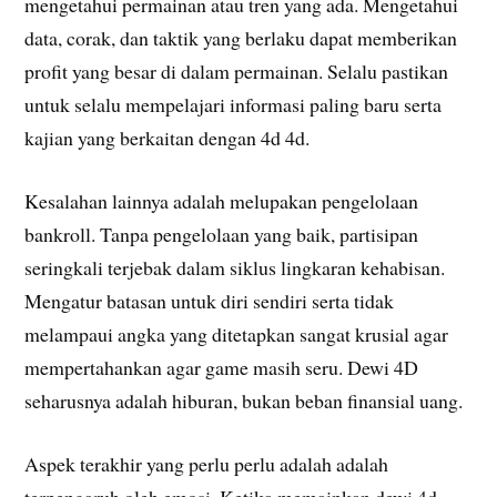
mengetahui permainan atau tren yang ada. Mengetahui
data, corak, dan taktik yang berlaku dapat memberikan
profit yang besar di dalam permainan. Selalu pastikan
untuk selalu mempelajari informasi paling baru serta
kajian yang berkaitan dengan 4d 4d.
Kesalahan lainnya adalah melupakan pengelolaan
bankroll. Tanpa pengelolaan yang baik, partisipan
seringkali terjebak dalam siklus lingkaran kehabisan.
Mengatur batasan untuk diri sendiri serta tidak
melampaui angka yang ditetapkan sangat krusial agar
mempertahankan agar game masih seru. Dewi 4D
seharusnya adalah hiburan, bukan beban finansial uang.
Aspek terakhir yang perlu perlu adalah adalah