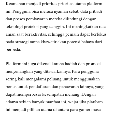
Keamanan menjadi prioritas prioritas utama platform
ini. Pengguna bisa merasa nyaman sebab data pribadi
dan proses pembayaran mereka dilindungi dengan
teknologi proteksi yang canggih. Ini meningkatkan rasa
aman saat beraktivitas, sehingga pemain dapat berfokus
pada strategi tanpa khawatir akan potensi bahaya dari
berbeda.
Platform ini juga dikenal karena hadiah dan promosi
menyenangkan yang ditawarkannya. Para pengguna
sering kali mengalami peluang untuk menggunakan
bonus untuk pendaftaran dan penawaran lainnya, yang
dapat memperbesar kesempatan menang. Dengan
adanya sekian banyak manfaat ini, wajar jika platform
ini menjadi pilihan utama di antara para gamer masa