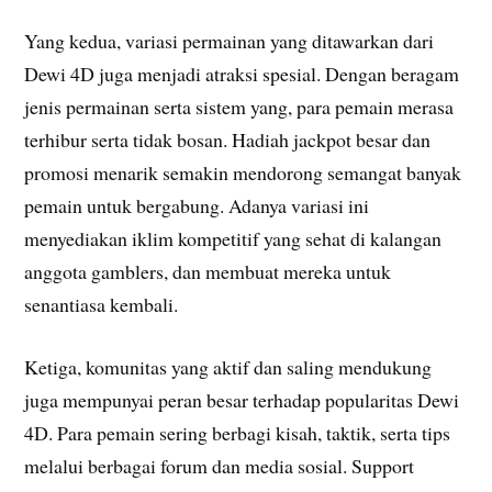
Yang kedua, variasi permainan yang ditawarkan dari
Dewi 4D juga menjadi atraksi spesial. Dengan beragam
jenis permainan serta sistem yang, para pemain merasa
terhibur serta tidak bosan. Hadiah jackpot besar dan
promosi menarik semakin mendorong semangat banyak
pemain untuk bergabung. Adanya variasi ini
menyediakan iklim kompetitif yang sehat di kalangan
anggota gamblers, dan membuat mereka untuk
senantiasa kembali.
Ketiga, komunitas yang aktif dan saling mendukung
juga mempunyai peran besar terhadap popularitas Dewi
4D. Para pemain sering berbagi kisah, taktik, serta tips
melalui berbagai forum dan media sosial. Support