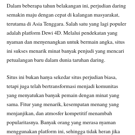
Dalam beberapa tahun belakangan ini, perjudian daring
semakin maju dengan cepat di kalangan masyarakat,
terutama di Asia Tenggara. Salah satu yang lagi populer
adalah platform Dewi 4D. Melalui pendekatan yang
nyaman dan menyenangkan untuk bermain angka, situs
ini sukses menarik minat banyak penjudi yang mencari
petualangan baru dalam dunia taruhan daring.
Situs ini bukan hanya sekedar situs perjudian biasa,
tetapi juga telah bertransformasi menjadi komunitas
yang menyatukan banyak pemain dengan minat yang
sama. Fitur yang menarik, kesempatan menang yang
menjanjikan, dan atmosfer kompetitif menambah
popularitasnya. Banyak orang yang merasa nyaman
menggunakan platform ini, sehingga tidak heran jika