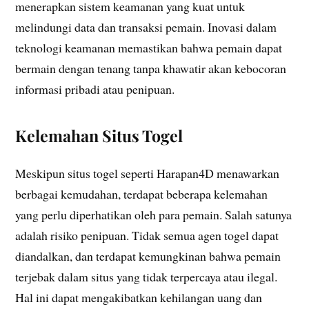
menerapkan sistem keamanan yang kuat untuk
melindungi data dan transaksi pemain. Inovasi dalam
teknologi keamanan memastikan bahwa pemain dapat
bermain dengan tenang tanpa khawatir akan kebocoran
informasi pribadi atau penipuan.
Kelemahan Situs Togel
Meskipun situs togel seperti Harapan4D menawarkan
berbagai kemudahan, terdapat beberapa kelemahan
yang perlu diperhatikan oleh para pemain. Salah satunya
adalah risiko penipuan. Tidak semua agen togel dapat
diandalkan, dan terdapat kemungkinan bahwa pemain
terjebak dalam situs yang tidak terpercaya atau ilegal.
Hal ini dapat mengakibatkan kehilangan uang dan