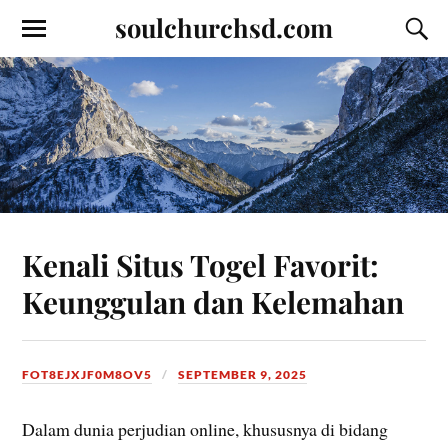
soulchurchsd.com
Kenali Situs Togel Favorit:
Keunggulan dan Kelemahan
FOT8EJXJF0M8OV5
SEPTEMBER 9, 2025
Dalam dunia perjudian online, khususnya di bidang