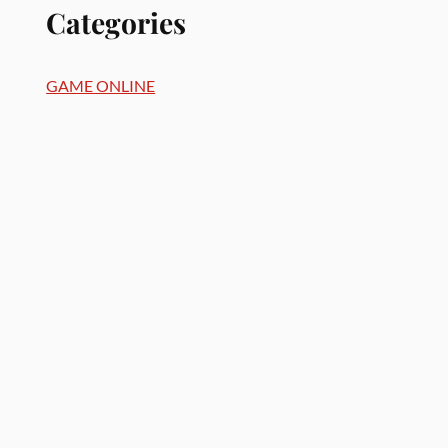
Categories
GAME ONLINE