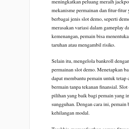
meningkatkan peluang meraih jackpot
mekanisme permainan dan fitur-fitur 
berbagai jenis slot demo, seperti dem
merasakan variasi dalam gameplay d
kemenangan, pemain bisa menentukan
taruhan atau mengambil risiko.
Selain itu, mengelola bankroll denga
permainan slot demo. Menetapkan bat
dapat membantu pemain untuk tetap 
bermain tanpa tekanan finansial. Slo
pilihan yang baik bagi pemain yang in
sungguhan. Dengan cara ini, pemain
kehilangan modal.