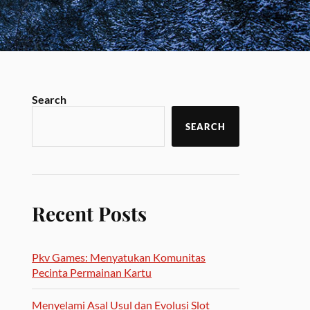
Search
SEARCH
Recent Posts
Pkv Games: Menyatukan Komunitas
Pecinta Permainan Kartu
Menyelami Asal Usul dan Evolusi Slot