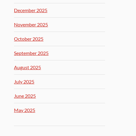
December 2025
November 2025
October 2025
September 2025
August 2025
July 2025
June 2025
May 2025