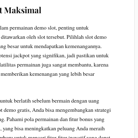
t Maksimal
lam permainan demo slot, penting untuk
tawarkan oleh slot tersebut. Pilihlah slot demo
uang besar untuk mendapatkan kemenangannya.
ensi jackpot yang signifikan, jadi pastikan untuk
atilitas permainan juga sangat membantu, karena
nya memberikan kemenangan yang lebih besar
 untuk berlatih sebelum bermain dengan uang
 demo gratis, Anda bisa mengembangkan strategi
ang. Pahami pola permainan dan fitur bonus yang
ers, yang bisa meningkatkan peluang Anda meraih
rbaru untuk mencari fitur-fitur inovatif yang dapat