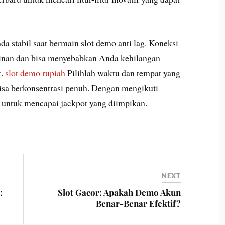
nda stabil saat bermain slot demo anti lag. Koneksi
inan dan bisa menyebabkan Anda kehilangan
t.
slot demo rupiah
Pilihlah waktu dan tempat yang
isa berkonsentrasi penuh. Dengan mengikuti
t untuk mencapai jackpot yang diimpikan.
NEXT
:
Slot Gacor: Apakah Demo Akun
Benar-Benar Efektif?