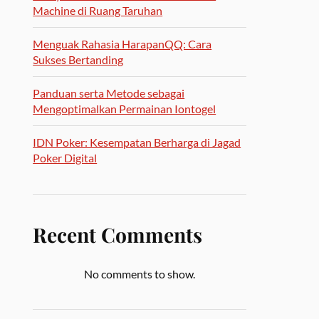
Machine di Ruang Taruhan
Menguak Rahasia HarapanQQ: Cara
Sukses Bertanding
Panduan serta Metode sebagai
Mengoptimalkan Permainan Iontogel
IDN Poker: Kesempatan Berharga di Jagad
Poker Digital
Recent Comments
No comments to show.