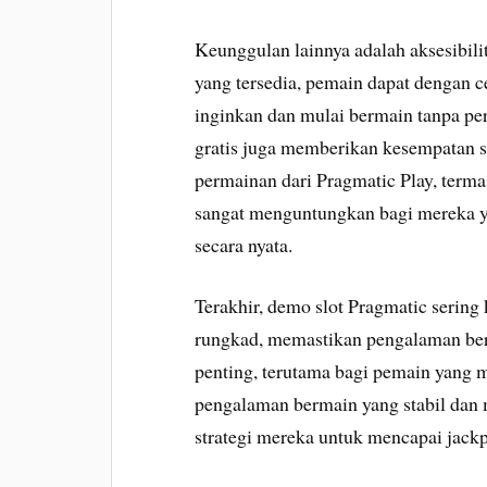
Keunggulan lainnya adalah aksesibil
yang tersedia, pemain dapat dengan
inginkan dan mulai bermain tanpa pe
gratis juga memberikan kesempatan 
permainan dari Pragmatic Play, termas
sangat menguntungkan bagi mereka y
secara nyata.
Terakhir, demo slot Pragmatic sering k
rungkad, memastikan pengalaman berm
penting, terutama bagi pemain yang
pengalaman bermain yang stabil dan 
strategi mereka untuk mencapai jackp