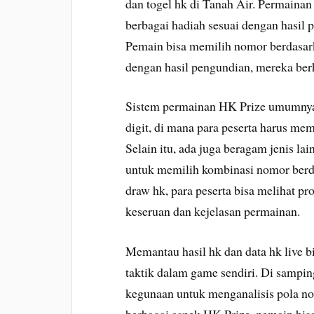
dan togel hk di Tanah Air. Permain
berbagai hadiah sesuai dengan hasil 
Pemain bisa memilih nomor berdasark
dengan hasil pengundian, mereka berh
Sistem permainan HK Prize umumnya
digit, di mana para peserta harus m
Selain itu, ada juga beragam jenis l
untuk memilih kombinasi nomor berda
draw hk, para peserta bisa melihat p
keseruan dan kejelasan permainan.
Memantau hasil hk dan data hk live
taktik dalam game sendiri. Di samping
kegunaan untuk menganalisis pola 