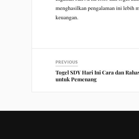
menghasilkan pengalaman ini lebih 
keuangan.
PREVIOUS
Togel SDY Hari Ini Cara dan Raha
untuk Pemenang