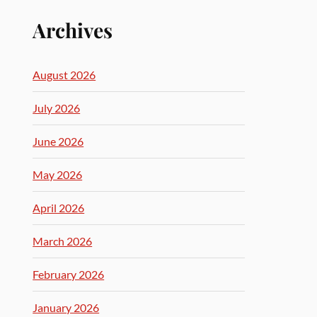
Archives
August 2026
July 2026
June 2026
May 2026
April 2026
March 2026
February 2026
January 2026