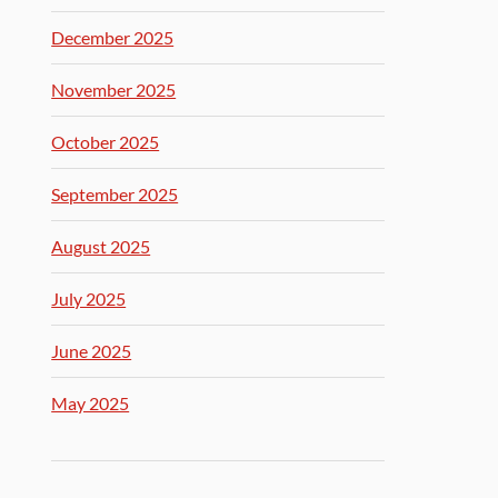
December 2025
November 2025
October 2025
September 2025
August 2025
July 2025
June 2025
May 2025