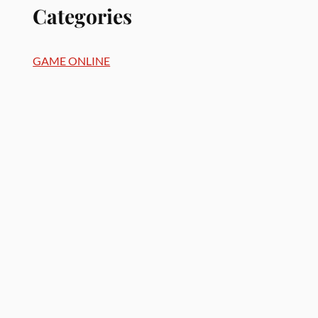
Categories
GAME ONLINE