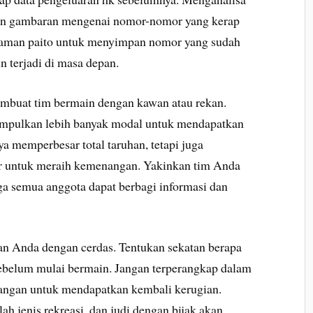
kan gambaran mengenai nomor-nomor yang kerap
aman paito untuk menyimpan nomor yang sudah
n terjadi di masa depan.
embuat tim bermain dengan kawan atau rekan.
umpulkan lebih banyak modal untuk mendapatkan
nya memperbesar total taruhan, tetapi juga
r untuk meraih kemenangan. Yakinkan tim Anda
a semua anggota dapat berbagi informasi dan
nan Anda dengan cerdas. Tentukan sekatan berapa
sebelum mulai bermain. Jangan terperangkap dalam
angan untuk mendapatkan kembali kerugian.
lah jenis rekreasi, dan judi dengan bijak akan