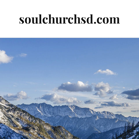
soulchurchsd.com