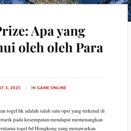
rize: Apa yang
hui oleh oleh Para
T 3, 2025
IN
GAME ONLINE
n togel hk adalah salah satu opsi yang terkenal di
tertarik pada kesempatan mendapat memenangkan
 terutama togel 6d Hongkong yang menawarkan