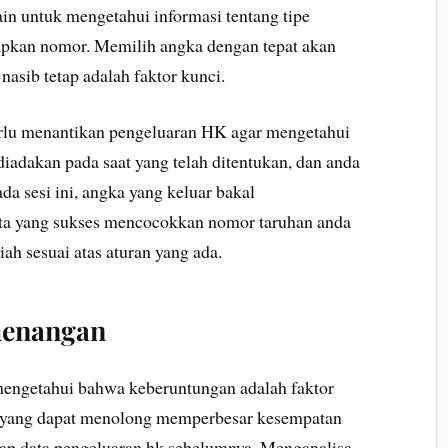
ain untuk mengetahui informasi tentang tipe
pkan nomor. Memilih angka dengan tepat akan
asib tetap adalah faktor kunci.
erlu menantikan pengeluaran HK agar mengetahui
iadakan pada saat yang telah ditentukan, dan anda
da sesi ini, angka yang keluar bakal
rta yang sukses mencocokkan nomor taruhan anda
ah sesuai atas aturan yang ada.
menangan
 mengetahui bahwa keberuntungan adalah faktor
i yang dapat menolong memperbesar kesempatan
dap data pengeluaran hk sebelumnya. Menganalisa