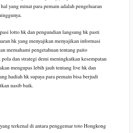
tu hal yang minat para pemain adalah pengeluaran
 minggunya.
pasi lotto hk dan pengundian langsung hk pasti
eluaran hk yang menyajikan menyajikan informasi
ngan memahami pengetahuan tentang paito
 pola dan strategi demi meningkatkan kesempatan
a akan mengupas lebih jauh tentang live hk dan
tang hadiah hk supaya para pemain bisa berjudi
tkan nasib baik.
 yang terkenal di antara penggemar toto Hongkong