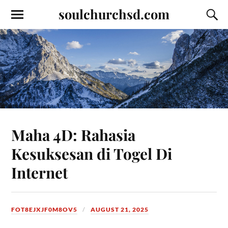
soulchurchsd.com
Maha 4D: Rahasia
Kesuksesan di Togel Di
Internet
FOT8EJXJF0M8OV5
AUGUST 21, 2025