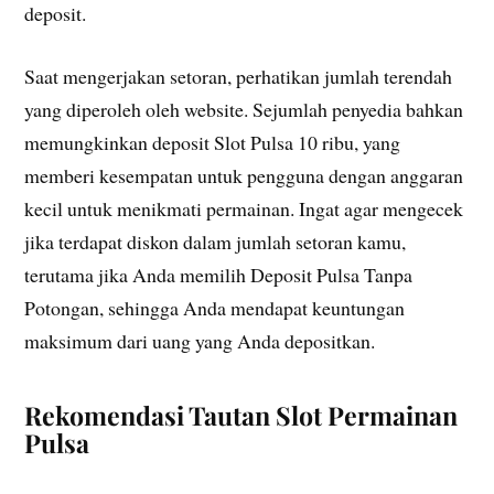
deposit.
Saat mengerjakan setoran, perhatikan jumlah terendah
yang diperoleh oleh website. Sejumlah penyedia bahkan
memungkinkan deposit Slot Pulsa 10 ribu, yang
memberi kesempatan untuk pengguna dengan anggaran
kecil untuk menikmati permainan. Ingat agar mengecek
jika terdapat diskon dalam jumlah setoran kamu,
terutama jika Anda memilih Deposit Pulsa Tanpa
Potongan, sehingga Anda mendapat keuntungan
maksimum dari uang yang Anda depositkan.
Rekomendasi Tautan Slot Permainan
Pulsa