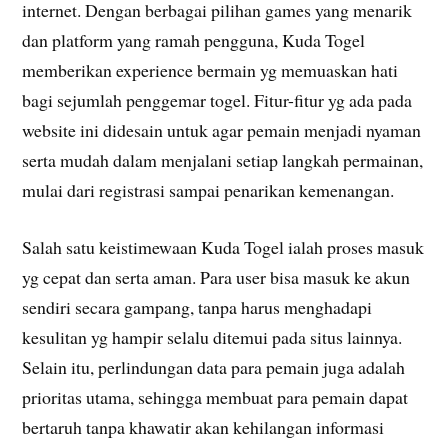
internet. Dengan berbagai pilihan games yang menarik
dan platform yang ramah pengguna, Kuda Togel
memberikan experience bermain yg memuaskan hati
bagi sejumlah penggemar togel. Fitur-fitur yg ada pada
website ini didesain untuk agar pemain menjadi nyaman
serta mudah dalam menjalani setiap langkah permainan,
mulai dari registrasi sampai penarikan kemenangan.
Salah satu keistimewaan Kuda Togel ialah proses masuk
yg cepat dan serta aman. Para user bisa masuk ke akun
sendiri secara gampang, tanpa harus menghadapi
kesulitan yg hampir selalu ditemui pada situs lainnya.
Selain itu, perlindungan data para pemain juga adalah
prioritas utama, sehingga membuat para pemain dapat
bertaruh tanpa khawatir akan kehilangan informasi