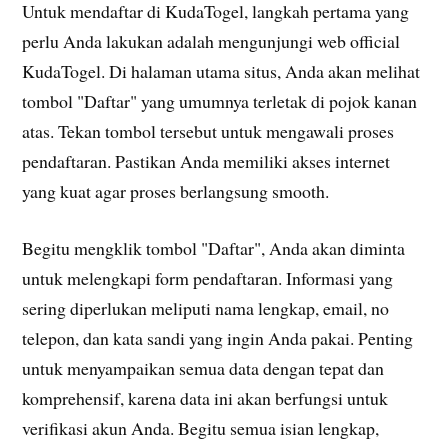
Untuk mendaftar di KudaTogel, langkah pertama yang
perlu Anda lakukan adalah mengunjungi web official
KudaTogel. Di halaman utama situs, Anda akan melihat
tombol "Daftar" yang umumnya terletak di pojok kanan
atas. Tekan tombol tersebut untuk mengawali proses
pendaftaran. Pastikan Anda memiliki akses internet
yang kuat agar proses berlangsung smooth.
Begitu mengklik tombol "Daftar", Anda akan diminta
untuk melengkapi form pendaftaran. Informasi yang
sering diperlukan meliputi nama lengkap, email, no
telepon, dan kata sandi yang ingin Anda pakai. Penting
untuk menyampaikan semua data dengan tepat dan
komprehensif, karena data ini akan berfungsi untuk
verifikasi akun Anda. Begitu semua isian lengkap,