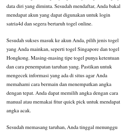
data diri yang diminta. Sesudah mendaftar, Anda bakal
mendapat akun yang dapat digunakan untuk login
satria4d dan segera bertaruh togel online.
Sesudah sukses masuk ke akun Anda, pilih jenis togel
yang Anda mainkan, seperti togel Singapore dan togel
Hongkong. Masing-masing tipe togel punya ketentuan
dan cara penempatan taruhan yang. Pastikan untuk
mengecek informasi yang ada di situs agar Anda
memahami cara bermain dan menempatkan angka
dengan tepat. Anda dapat memilih angka dengan cara
manual atau memakai fitur quick pick untuk mendapat
angka acak.
Sesudah memasang taruhan, Anda tinggal menunggu