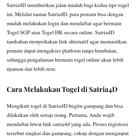
Satria4D memberikan jalan mudah bagi kedua tipe togel
ini. Melalui tautan Satria4D, para pemain bisa dengan
mudah melakukan login dan mendaftar agar bermain
Togel SGP atau Togel HK secara online. Satria4D
tambahan menyediakan link alternatif agar memastikan
pemain dapat mengakses platform tanpa hambatan,
sehingga pengalaman bermain togel online akan lebih
nyaman dan lebih seru.
Cara Melakukan Togel di Satria4D
Mengikuti togel di Satria4D begitu gampang dan bisa
dilakukan oleh setiap orang. Pertama, Anda wajib
mendaftar lewat link satria4d yang ada. Proses registrasi
tersebut singkat dan gampang, cukup dengan menginput