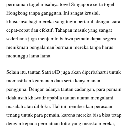
permainan togel misalnya togel Singapore serta togel
Hongkong tanpa gangguan. Ini sangat krusial,
khususnya bagi mereka yang ingin bertaruh dengan cara
cepat-cepat dan efektif. Tahapan masuk yang sangat
sederhana juga menjamin bahwa pemain dapat segera
menikmati pengalaman bermain mereka tanpa harus
menunggu lama lama.
Selain itu, tautan Satria4D juga akan diperbaharui untuk
memastikan keamanan data serta kenyamanan
pengguna. Dengan adanya tautan cadangan, para pemain
tidak usah khawatir apabila tautan utama mengalami
masalah atau diblokir. Hal ini memberikan perasaan
tenang untuk para pemain, karena mereka bisa bisa tetap
dengan kepada permainan lotto yang mereka mereka,