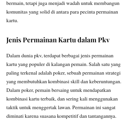
bermain, tetapi juga menjadi wadah untuk membangun
komunitas yang solid di antara para pecinta permainan
kartu.
Jenis Permainan Kartu dalam Pkv
Dalam dunia pkv, terdapat berbagai jenis permainan
kartu yang populer di kalangan pemain. Salah satu yang
paling terkenal adalah poker, sebuah permainan strategi
yang membutuhkan kombinasi skill dan keberuntungan.
Dalam poker, pemain bersaing untuk mendapatkan
kombinasi kartu terbaik, dan sering kali menggunakan
taktik untuk menggertak lawan. Permainan ini sangat
diminati karena suasana kompetitif dan tantangannya.