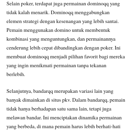
Selain poker, terdapat juga permainan dominoqq yang
tidak kalah menarik. Dominoqq menggabungkan
elemen strategi dengan kesenangan yang lebih santai.
Pemain menggunakan domino untuk membentuk
kombinasi yang menguntungkan, dan permainannya
cenderung lebih cepat dibandingkan dengan poker. Ini
membuat dominoqq menjadi pilihan favorit bagi mereka
yang ingin menikmati permainan tanpa tekanan
berlebih.
Selanjutnya, bandarqq merupakan variasi lain yang
banyak dimainkan di situs pkv. Dalam bandarqq, pemain
tidak hanya berhadapan satu sama lain, tetapi juga
melawan bandar. Ini menciptakan dinamika permainan
yang berbeda, di mana pemain harus lebih berhati-hati