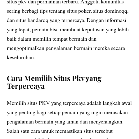
situs pkv dan permainan terbaru. Anggota komunitas
sering berbagi tips tentang situs poker, situs dominoqq,
dan situs bandarqq yang terpercaya. Dengan informasi
yang tepat, pemain bisa membuat keputusan yang lebih
baik dalam memilih tempat bermain dan
mengoptimalkan pengalaman bermain mereka secara
keseluruhan.
Cara Memilih Situs Pkv yang
Terpercaya
Memilih situs PKV yang terpercaya adalah langkah awal
yang penting bagi setiap pemain yang ingin merasakan
pengalaman bermain yang aman dan menyenangkan.
Salah satu cara untuk memastikan situs tersebut