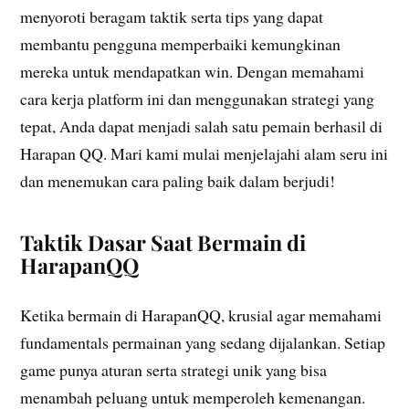
menyoroti beragam taktik serta tips yang dapat
membantu pengguna memperbaiki kemungkinan
mereka untuk mendapatkan win. Dengan memahami
cara kerja platform ini dan menggunakan strategi yang
tepat, Anda dapat menjadi salah satu pemain berhasil di
Harapan QQ. Mari kami mulai menjelajahi alam seru ini
dan menemukan cara paling baik dalam berjudi!
Taktik Dasar Saat Bermain di
HarapanQQ
Ketika bermain di HarapanQQ, krusial agar memahami
fundamentals permainan yang sedang dijalankan. Setiap
game punya aturan serta strategi unik yang bisa
menambah peluang untuk memperoleh kemenangan.