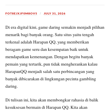
FOT8EJXJF0M8OV5
JULY 31, 2026
Di era digital kini, game daring semakin menjadi pilihan
menarik bagi banyak orang. Satu situs yaitu tengah
terkenal adalah Harapan QQ, yang memberikan
beragam game seru dan kesempatan baik untuk
mendapatkan kemenangan. Dengan begitu banyak
pemain yang tertarik, pun tidak mengherankan kalau
HarapanQQ menjadi salah satu perbincangan yang
banyak dibicarakan di lingkungan pecinta gambling
daring.
Di tulisan ini, kita akan membongkar rahasia di balik
kesuksesan bermain di Harapan QQ. Kita akan