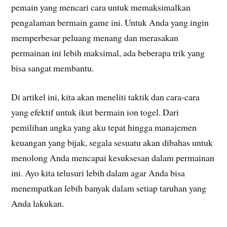
pemain yang mencari cara untuk memaksimalkan
pengalaman bermain game ini. Untuk Anda yang ingin
memperbesar peluang menang dan merasakan
permainan ini lebih maksimal, ada beberapa trik yang
bisa sangat membantu.
Di artikel ini, kita akan meneliti taktik dan cara-cara
yang efektif untuk ikut bermain ion togel. Dari
pemilihan angka yang aku tepat hingga manajemen
keuangan yang bijak, segala sesuatu akan dibahas untuk
menolong Anda mencapai kesuksesan dalam permainan
ini. Ayo kita telusuri lebih dalam agar Anda bisa
menempatkan lebih banyak dalam setiap taruhan yang
Anda lakukan.