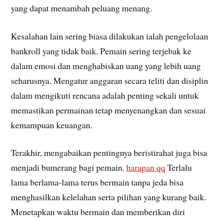
yang dapat menambah peluang menang.
Kesalahan lain sering biasa dilakukan ialah pengelolaan
bankroll yang tidak baik. Pemain sering terjebak ke
dalam emosi dan menghabiskan uang yang lebih uang
seharusnya. Mengatur anggaran secara teliti dan disiplin
dalam mengikuti rencana adalah penting sekali untuk
memastikan permainan tetap menyenangkan dan sesuai
kemampuan keuangan.
Terakhir, mengabaikan pentingnya beristirahat juga bisa
menjadi bumerang bagi pemain.
harapan qq
Terlalu
lama berlama-lama terus bermain tanpa jeda bisa
menghasilkan kelelahan serta pilihan yang kurang baik.
Menetapkan waktu bermain dan memberikan diri