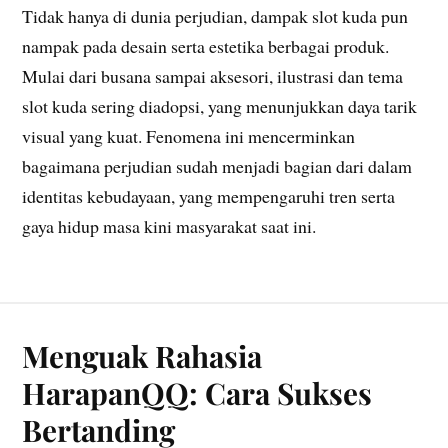
Tidak hanya di dunia perjudian, dampak slot kuda pun
nampak pada desain serta estetika berbagai produk.
Mulai dari busana sampai aksesori, ilustrasi dan tema
slot kuda sering diadopsi, yang menunjukkan daya tarik
visual yang kuat. Fenomena ini mencerminkan
bagaimana perjudian sudah menjadi bagian dari dalam
identitas kebudayaan, yang mempengaruhi tren serta
gaya hidup masa kini masyarakat saat ini.
Menguak Rahasia
HarapanQQ: Cara Sukses
Bertanding