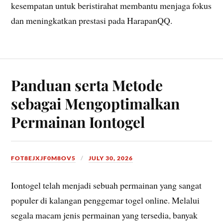
kesempatan untuk beristirahat membantu menjaga fokus
dan meningkatkan prestasi pada HarapanQQ.
Panduan serta Metode
sebagai Mengoptimalkan
Permainan Iontogel
FOT8EJXJF0M8OV5
JULY 30, 2026
Iontogel telah menjadi sebuah permainan yang sangat
populer di kalangan penggemar togel online. Melalui
segala macam jenis permainan yang tersedia, banyak