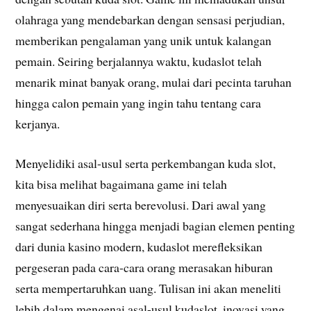
olahraga yang mendebarkan dengan sensasi perjudian,
memberikan pengalaman yang unik untuk kalangan
pemain. Seiring berjalannya waktu, kudaslot telah
menarik minat banyak orang, mulai dari pecinta taruhan
hingga calon pemain yang ingin tahu tentang cara
kerjanya.
Menyelidiki asal-usul serta perkembangan kuda slot,
kita bisa melihat bagaimana game ini telah
menyesuaikan diri serta berevolusi. Dari awal yang
sangat sederhana hingga menjadi bagian elemen penting
dari dunia kasino modern, kudaslot merefleksikan
pergeseran pada cara-cara orang merasakan hiburan
serta mempertaruhkan uang. Tulisan ini akan meneliti
lebih dalam mengenai asal-usul kudaslot, inovasi yang