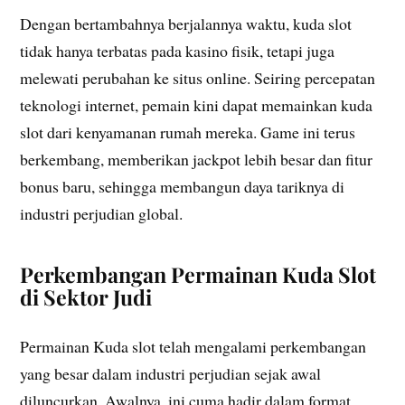
Dengan bertambahnya berjalannya waktu, kuda slot
tidak hanya terbatas pada kasino fisik, tetapi juga
melewati perubahan ke situs online. Seiring percepatan
teknologi internet, pemain kini dapat memainkan kuda
slot dari kenyamanan rumah mereka. Game ini terus
berkembang, memberikan jackpot lebih besar dan fitur
bonus baru, sehingga membangun daya tariknya di
industri perjudian global.
Perkembangan Permainan Kuda Slot
di Sektor Judi
Permainan Kuda slot telah mengalami perkembangan
yang besar dalam industri perjudian sejak awal
diluncurkan. Awalnya, ini cuma hadir dalam format